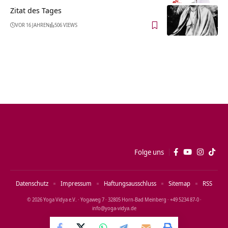
Zitat des Tages
VOR 16 JAHREN
506 VIEWS
Folge uns
Datenschutz
Impressum
Haftungsausschluss
Sitemap
RSS
© 2026 Yoga Vidya e.V. · Yogaweg 7 · 32805 Horn‑Bad Meinberg · +49 5234 87‑0 ·
info@yoga‑vidya.de