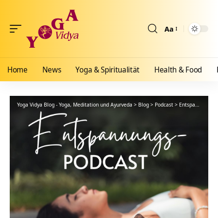
Aa
Größenänderun
Home
News
Yoga & Spiritualität
Health & Food
Yoga Vidya Blog - Yoga, Meditation und Ayurveda
>
Blog
>
Podcast
>
Entspannung
>