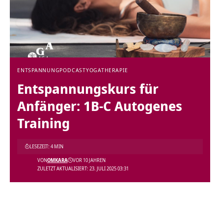
ENTSPANNUNG
PODCAST
YOGATHERAPIE
Entspannungskurs für
Anfänger: 1B-C Autogenes
Training
LESEZEIT: 4 MIN
VON
OMKARA
VOR 10 JAHREN
ZULETZT AKTUALISIERT: 23. JULI 2025 03:31