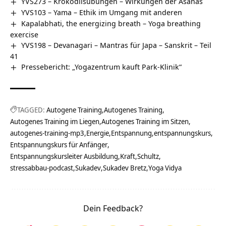
YVS273 – Krokodilsübungen – Wirkungen der Asanas
YVS103 – Yama – Ethik im Umgang mit anderen
Kapalabhati, the energizing breath – Yoga breathing
exercise
YVS198 – Devanagari – Mantras für Japa – Sanskrit – Teil
41
Pressebericht: „Yogazentrum kauft Park-Klinik“
TAGGED:
Autogene Training
Autogenes Training
Autogenes Training im Liegen
Autogenes Training im Sitzen
autogenes-training-mp3
Energie
Entspannung
entspannungskurs
Entspannungskurs für Anfänger
Entspannungskursleiter Ausbildung
Kraft
Schultz
stressabbau-podcast
Sukadev
Sukadev Bretz
Yoga Vidya
Dein Feedback?