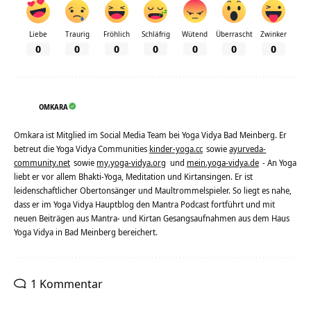
Liebe
Traurig
Fröhlich
Schläfrig
Wütend
Überrascht
Zwinker
0
0
0
0
0
0
0
OMKARA
Omkara ist Mitglied im Social Media Team bei Yoga Vidya Bad Meinberg. Er
betreut die Yoga Vidya Communities
kinder-yoga.cc
sowie
ayurveda-
community.net
sowie
my.yoga-vidya.org
und
mein.yoga-vidya.de
- An Yoga
liebt er vor allem Bhakti-Yoga, Meditation und Kirtansingen. Er ist
leidenschaftlicher Obertonsänger und Maultrommelspieler. So liegt es nahe,
dass er im Yoga Vidya Hauptblog den Mantra Podcast fortführt und mit
neuen Beiträgen aus Mantra- und Kirtan Gesangsaufnahmen aus dem Haus
Yoga Vidya in Bad Meinberg bereichert.
1 Kommentar