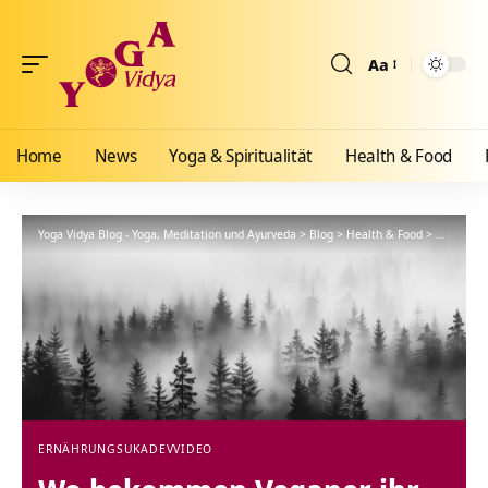
Aa
Größenänderun
Home
News
Yoga & Spiritualität
Health & Food
Yoga Vidya Blog - Yoga, Meditation und Ayurveda
>
Blog
>
Health & Food
>
Ernährun
ERNÄHRUNG
SUKADEV
VIDEO