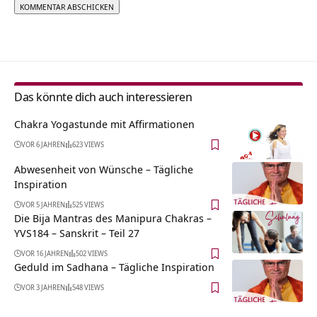
Alternative:
Das könnte dich auch interessieren
Chakra Yogastunde mit Affirmationen
VOR 6 JAHREN
623 VIEWS
Abwesenheit von Wünsche – Tägliche
Inspiration
VOR 5 JAHREN
525 VIEWS
Die Bija Mantras des Manipura Chakras –
YVS184 – Sanskrit – Teil 27
VOR 16 JAHREN
502 VIEWS
Geduld im Sadhana – Tägliche Inspiration
VOR 3 JAHREN
548 VIEWS