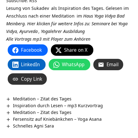
Subscribe:
RSS
Lesung von
Sukadev
als Inspiration des Tages. Gelesen im
Anschluss nach einer
Meditation
im
Haus Yoga Vidya Bad
Meinberg.
Hier klicken für weitere Infos zu: Seminare bei Yoga
Vidya,
Ayurveda
,
Yogalehrer Ausbildung
Alle Vortrags mp3 mit Player zum Anhören
Facebook
Share on X
LinkedIn
WhatsApp
Email
Copy Link
Meditation – Zitat des Tages
Inspiration durch Lesen – mp3 Kurzvortrag
Meditation – Zitat des Tages
Fersensitz auf Kniebänkchen – Yoga Asana
Schnelles Agni Sara