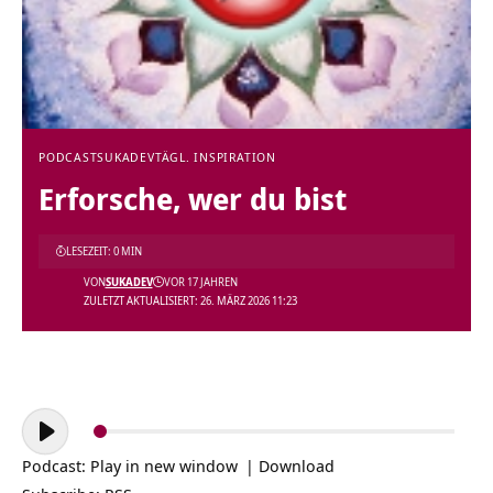
PODCAST
SUKADEV
TÄGL. INSPIRATION
Erforsche, wer du bist
LESEZEIT: 0 MIN
VON
SUKADEV
VOR 17 JAHREN
ZULETZT AKTUALISIERT: 26. MÄRZ 2026 11:23
Audio-
Player
Podcast:
Play in new window
|
Download