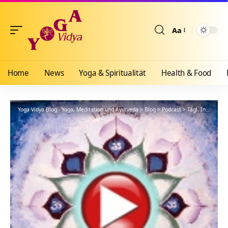
Aa
Größenänderun
Home
News
Yoga & Spiritualität
Health & Food
Yoga Vidya Blog - Yoga, Meditation und Ayurveda
>
Blog
>
Podcast
>
Tägl. Inspiration