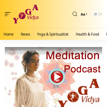
Aa
Größenänderun
Home
News
Yoga & Spiritualität
Health & Food
Yoga Vidya Blog - Yoga, Meditation und Ayurveda
>
Blog
>
Podcast
>
Meditationsanleitung