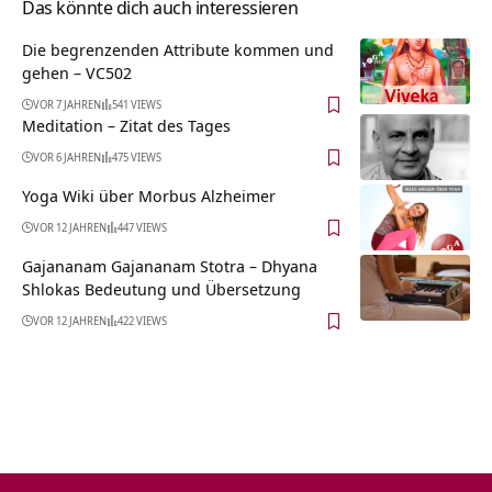
Das könnte dich auch interessieren
Die begrenzenden Attribute kommen und
gehen – VC502
VOR 7 JAHREN
541 VIEWS
Meditation – Zitat des Tages
VOR 6 JAHREN
475 VIEWS
Yoga Wiki über Morbus Alzheimer
VOR 12 JAHREN
447 VIEWS
Gajananam Gajananam Stotra – Dhyana
Shlokas Bedeutung und Übersetzung
VOR 12 JAHREN
422 VIEWS