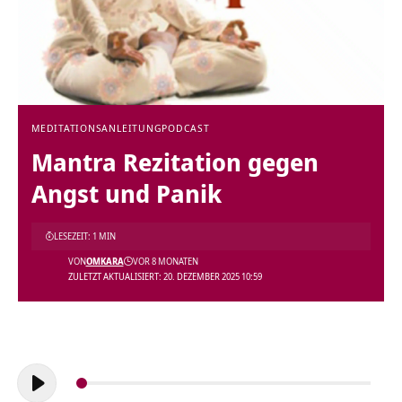
MEDITATIONSANLEITUNG
PODCAST
Mantra Rezitation gegen
Angst und Panik
LESEZEIT: 1 MIN
VON
OMKARA
VOR 8 MONATEN
ZULETZT AKTUALISIERT: 20. DEZEMBER 2025 10:59
Audio-
Player