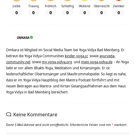
Liebe
Traurig
Fröhlich
Schläfrig
Wütend
Überrascht
Zwinker
0
0
0
0
0
0
0
OMKARA
Omkara ist Mitglied im Social Media Team bei Yoga Vidya Bad Meinberg. Er
betreut die Yoga Vidya Communities
kinder-yoga.cc
sowie
ayurveda-
community.net
sowie
my.yoga-vidya.org
und
mein.yoga-vidya.de
- An Yoga
liebt er vor allem Bhakti-Yoga, Meditation und Kirtansingen. Er ist
leidenschaftlicher Obertonsänger und Maultrommelspieler. So liegt es nahe,
dass er im Yoga Vidya Hauptblog den Mantra Podcast fortführt und mit
neuen Beiträgen aus Mantra- und Kirtan Gesangsaufnahmen aus dem Haus
Yoga Vidya in Bad Meinberg bereichert.
Keine Kommentare
Deine E-Mail-Adresse wird nicht veröffentlicht.
Erforderliche Felder sind mit
*
markiert.