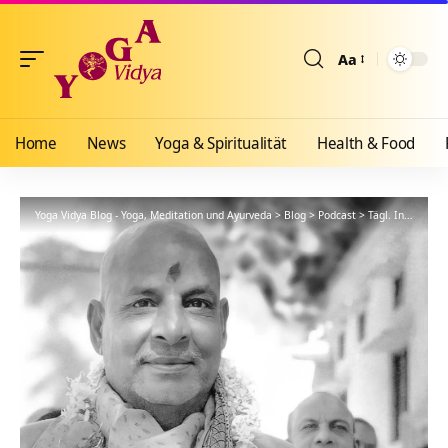
Aa
Größenänderun
Home
News
Yoga & Spiritualität
Health & Food
Yoga Vidya Blog - Yoga, Meditation und Ayurveda
>
Blog
>
Podcast
>
Tägl. Inspiration