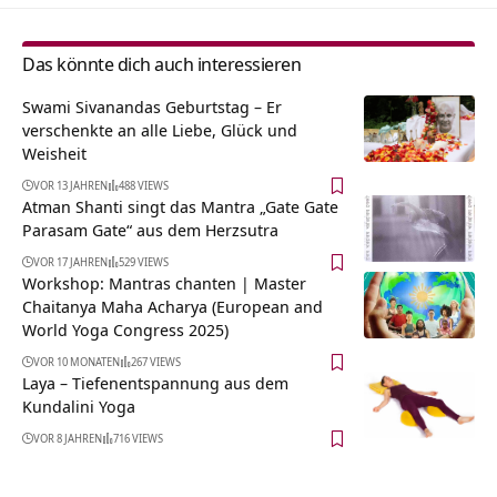
Das könnte dich auch interessieren
Swami Sivanandas Geburtstag – Er
verschenkte an alle Liebe, Glück und
Weisheit
VOR 13 JAHREN
488 VIEWS
Atman Shanti singt das Mantra „Gate Gate
Parasam Gate“ aus dem Herzsutra
VOR 17 JAHREN
529 VIEWS
Workshop: Mantras chanten | Master
Chaitanya Maha Acharya (European and
World Yoga Congress 2025)
VOR 10 MONATEN
267 VIEWS
Laya – Tiefenentspannung aus dem
Kundalini Yoga
VOR 8 JAHREN
716 VIEWS