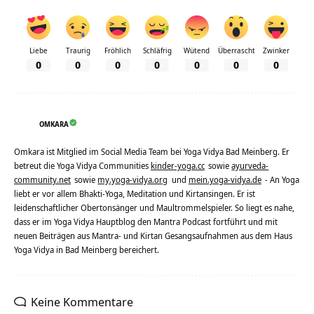
Liebe
Traurig
Fröhlich
Schläfrig
Wütend
Überrascht
Zwinker
0
0
0
0
0
0
0
OMKARA
Omkara ist Mitglied im Social Media Team bei Yoga Vidya Bad Meinberg. Er
betreut die Yoga Vidya Communities
kinder-yoga.cc
sowie
ayurveda-
community.net
sowie
my.yoga-vidya.org
und
mein.yoga-vidya.de
- An Yoga
liebt er vor allem Bhakti-Yoga, Meditation und Kirtansingen. Er ist
leidenschaftlicher Obertonsänger und Maultrommelspieler. So liegt es nahe,
dass er im Yoga Vidya Hauptblog den Mantra Podcast fortführt und mit
neuen Beiträgen aus Mantra- und Kirtan Gesangsaufnahmen aus dem Haus
Yoga Vidya in Bad Meinberg bereichert.
Keine Kommentare