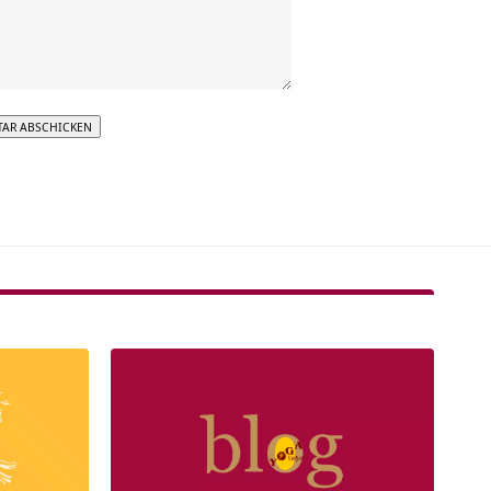
tive: