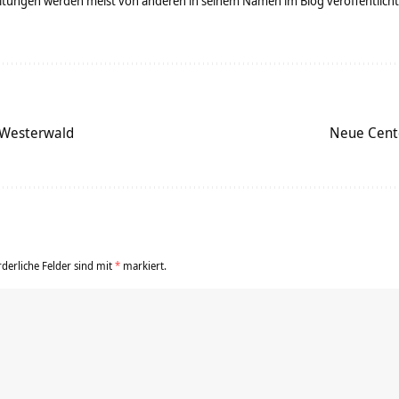
tungen werden meist von anderen in seinem Namen im Blog veröffentlicht - 
 Westerwald
Neue Cente
rderliche Felder sind mit
*
markiert.