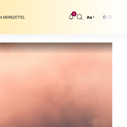
6
Aa
N MERKZETTEL
Größenänderung