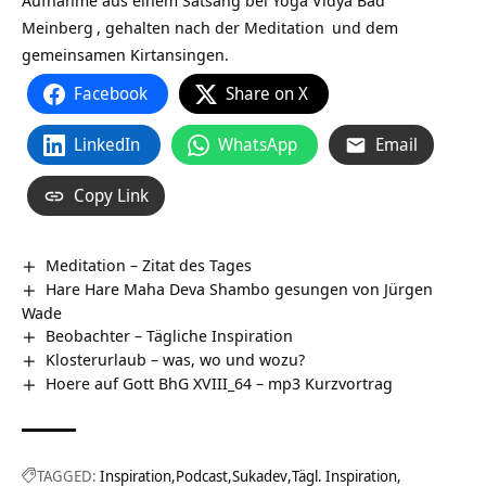
Aufnahme aus einem Satsang bei
Yoga Vidya Bad
Meinberg
, gehalten nach der
Meditation
und dem
gemeinsamen Kirtansingen.
Facebook
Share on X
LinkedIn
WhatsApp
Email
Copy Link
Meditation – Zitat des Tages
Hare Hare Maha Deva Shambo gesungen von Jürgen
Wade
Beobachter – Tägliche Inspiration
Klosterurlaub – was, wo und wozu?
Hoere auf Gott BhG XVIII_64 – mp3 Kurzvortrag
TAGGED:
Inspiration
Podcast
Sukadev
Tägl. Inspiration