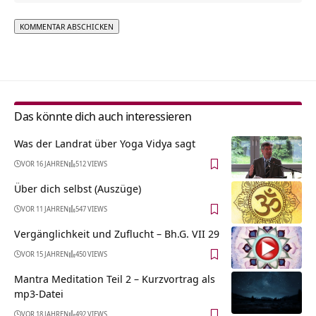
Alternative:
Das könnte dich auch interessieren
Was der Landrat über Yoga Vidya sagt
VOR 16 JAHREN
512 VIEWS
Über dich selbst (Auszüge)
VOR 11 JAHREN
547 VIEWS
Vergänglichkeit und Zuflucht – Bh.G. VII 29
VOR 15 JAHREN
450 VIEWS
Mantra Meditation Teil 2 – Kurzvortrag als
mp3-Datei
VOR 18 JAHREN
492 VIEWS