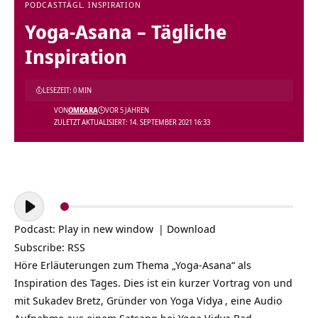
PODCAST
TÄGL. INSPIRATION
Yoga-Asana – Tägliche
Inspiration
LESEZEIT: 0 MIN
VON
OMKARA
VOR 5 JAHREN
ZULETZT AKTUALISIERT: 14. SEPTEMBER 2021 16:33
Audio-
Player
Podcast:
Play in new window
|
Download
Subscribe:
RSS
Höre Erläuterungen zum Thema „Yoga-Asana“ als
Inspiration des Tages. Dies ist ein kurzer Vortrag von und
mit Sukadev Bretz, Gründer von
Yoga Vidya
, eine Audio