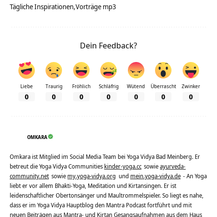
Tägliche Inspirationen
Vorträge mp3
Dein Feedback?
Liebe
Traurig
Fröhlich
Schläfrig
Wütend
Überrascht
Zwinker
0
0
0
0
0
0
0
OMKARA
Omkara ist Mitglied im Social Media Team bei Yoga Vidya Bad Meinberg. Er
betreut die Yoga Vidya Communities
kinder-yoga.cc
sowie
ayurveda-
community.net
sowie
my.yoga-vidya.org
und
mein.yoga-vidya.de
- An Yoga
liebt er vor allem Bhakti-Yoga, Meditation und Kirtansingen. Er ist
leidenschaftlicher Obertonsänger und Maultrommelspieler. So liegt es nahe,
dass er im Yoga Vidya Hauptblog den Mantra Podcast fortführt und mit
neuen Beiträgen aus Mantra- und Kirtan Gesangsaufnahmen aus dem Haus