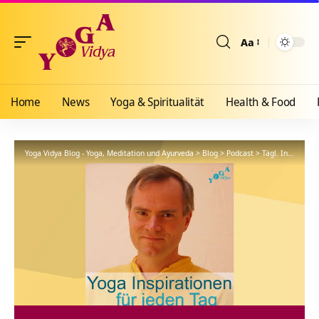
Aa
Größenänderun
Home
News
Yoga & Spiritualität
Health & Food
Yoga Vidya Blog - Yoga, Meditation und Ayurveda
>
Blog
>
Podcast
>
Tägl. Inspiration