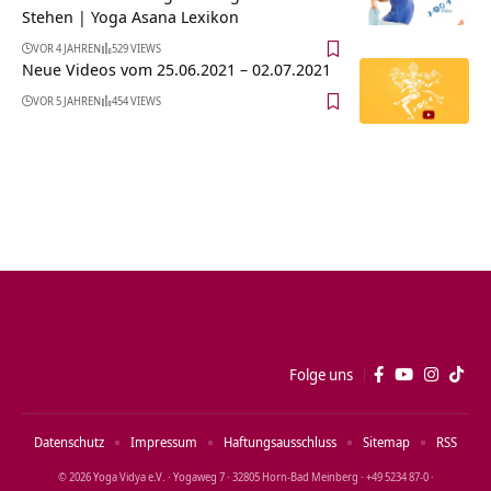
Stehen | Yoga Asana Lexikon
VOR 4 JAHREN
529 VIEWS
Neue Videos vom 25.06.2021 – 02.07.2021
VOR 5 JAHREN
454 VIEWS
Folge uns
Datenschutz
Impressum
Haftungsausschluss
Sitemap
RSS
© 2026 Yoga Vidya e.V. · Yogaweg 7 · 32805 Horn‑Bad Meinberg · +49 5234 87‑0 ·