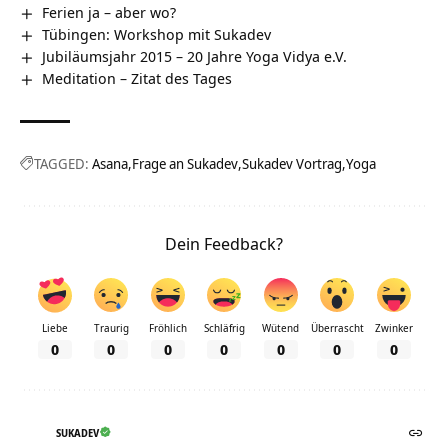
Ferien ja – aber wo?
Tübingen: Workshop mit Sukadev
Jubiläumsjahr 2015 – 20 Jahre Yoga Vidya e.V.
Meditation – Zitat des Tages
TAGGED:
Asana
Frage an Sukadev
Sukadev Vortrag
Yoga
Dein Feedback?
Liebe
Traurig
Fröhlich
Schläfrig
Wütend
Überrascht
Zwinker
0
0
0
0
0
0
0
SUKADEV