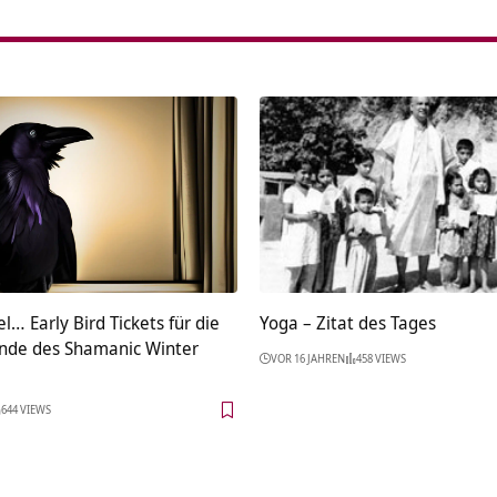
l… Early Bird Tickets für die
Yoga – Zitat des Tages
nde des Shamanic Winter
VOR 16 JAHREN
458 VIEWS
644 VIEWS