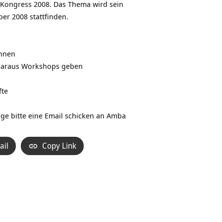
 Kongress 2008. Das Thema wird sein
er 2008 stattfinden.
önnen
n daraus Workshops geben
fte
ge bitte eine Email schicken an Amba
ail
Copy Link