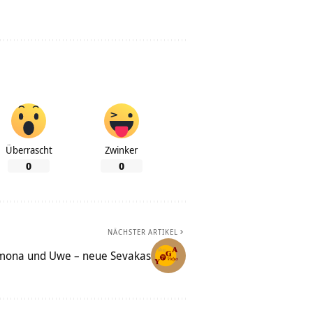
Überrascht
Zwinker
0
0
NÄCHSTER ARTIKEL
mona und Uwe – neue Sevakas