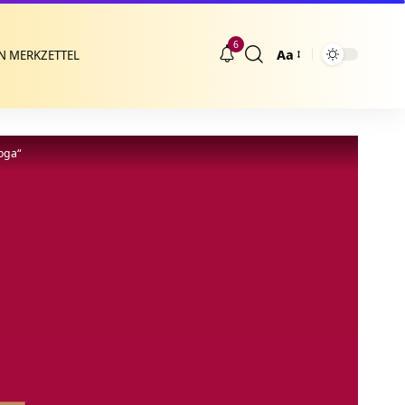
6
Aa
N MERKZETTEL
Größenänderung
oga“