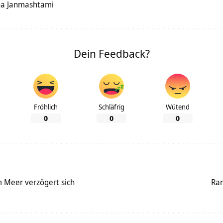
hna Janmashtami
Dein Feedback?
Fröhlich
Schläfrig
Wütend
0
0
0
 Meer verzögert sich
Ra