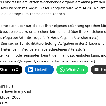
s Kongresses am letzten Wochenende organisiert Amba jetzt den
 Älter werden mit Yoga“. Dieser Kongress wird vom 14.-16. Novemb
n, die Beiträge zum Thema geben können.
 gerne auch über 80), die aus ihrer eigenen Erfahrung sprechen k
ab 50, ab 60, ab 70 unterrichten können und über ihre Einsichte
(Yoga bei Arthritis, Yoga für’s Herz, Yoga im Altersheim etc.)
innsuche, Spiritualitätsvertiefung, Aufgaben in der 2. Lebenshäl
heiten beim Meditieren in verschiedenen Altersstufen
sten kann, oder jemanden kennt, den man dazu einladen kann, mö
 an
sukadev@yoga-vidya.de
– von dort leiten wir das weiter).
Share on X
LinkedIn
WhatsApp
Em
ami Puja
 down in my soul
Oktober 2008
 e.V.