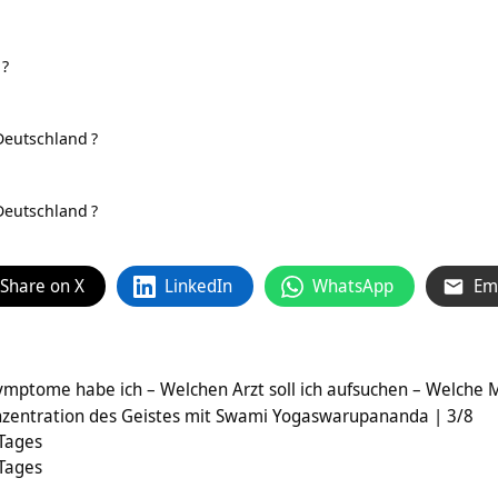
?
Deutschland
?
Deutschland
?
Share on X
LinkedIn
WhatsApp
Em
ymptome habe ich – Welchen Arzt soll ich aufsuchen – Welche
Konzentration des Geistes mit Swami Yogaswarupananda | 3/8
 Tages
 Tages