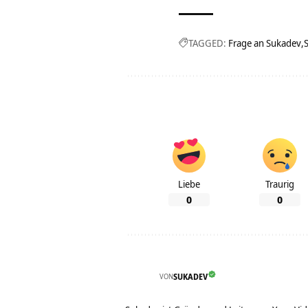
TAGGED:
Frage an Sukadev
Liebe
Traurig
0
0
VON
SUKADEV