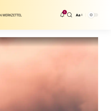
5
Aa
N MERKZETTEL
Größenänderung