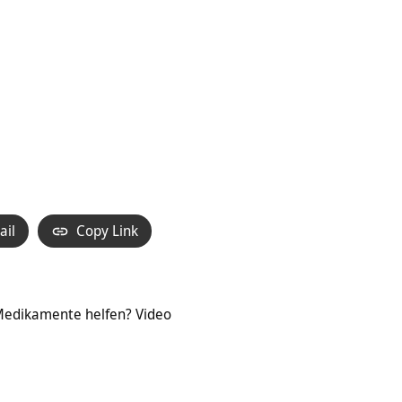
ail
Copy Link
 Medikamente helfen? Video