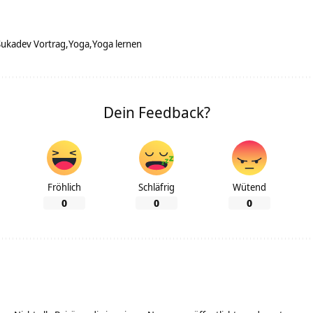
Sukadev Vortrag
Yoga
Yoga lernen
Dein Feedback?
Fröhlich
Schläfrig
Wütend
0
0
0