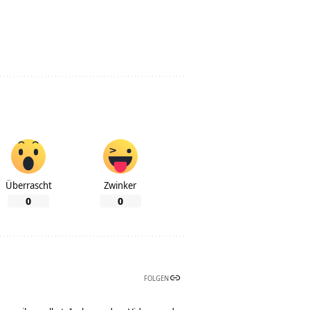
Überrascht
Zwinker
0
0
FOLGEN