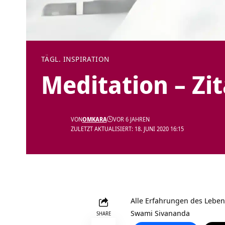
TÄGL. INSPIRATION
Meditation – Zi
VON
OMKARA
VOR 6 JAHREN
ZULETZT AKTUALISIERT: 18. JUNI 2020 16:15
Alle Erfahrungen des Leben
Swami Sivananda
SHARE