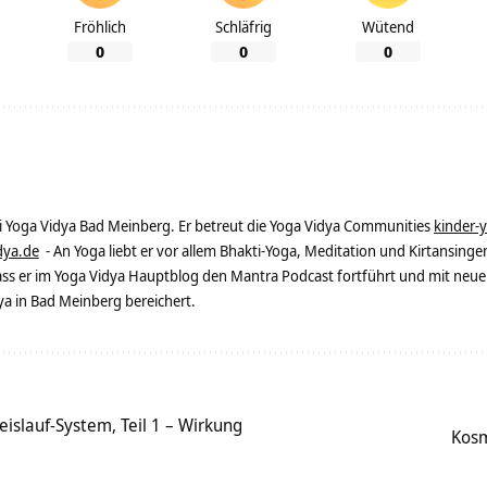
Fröhlich
Schläfrig
Wütend
0
0
0
ei Yoga Vidya Bad Meinberg. Er betreut die Yoga Vidya Communities
kinder-
dya.de
- An Yoga liebt er vor allem Bhakti-Yoga, Meditation und Kirtansingen
dass er im Yoga Vidya Hauptblog den Mantra Podcast fortführt und mit neue
 in Bad Meinberg bereichert.
islauf-System, Teil 1 – Wirkung
Kosm