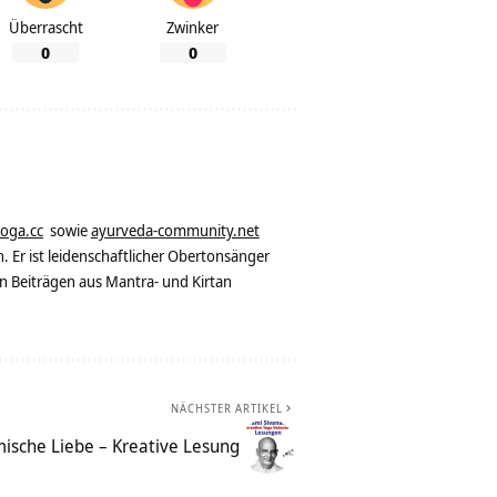
Überrascht
Zwinker
0
0
yoga.cc
sowie
ayurveda-community.net
. Er ist leidenschaftlicher Obertonsänger
n Beiträgen aus Mantra- und Kirtan
NÄCHSTER ARTIKEL
ische Liebe – Kreative Lesung