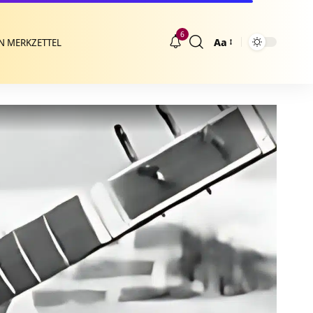
6
Aa
N MERKZETTEL
Größenänderung