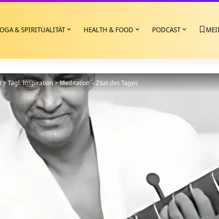
OGA & SPIRITUALITÄT
HEALTH & FOOD
PODCAST
MEI
t
>
Tägl. Inspiration
>
Meditation – Zitat des Tages