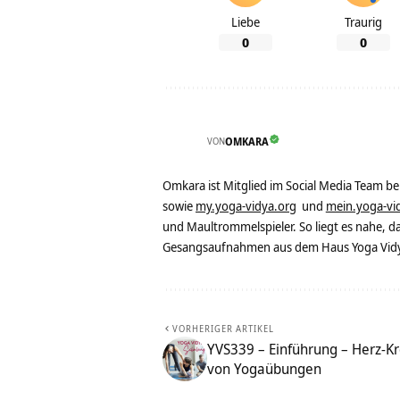
Liebe
Traurig
0
0
VON
OMKARA
Omkara ist Mitglied im Social Media Team b
sowie
my.yoga-vidya.org
und
mein.yoga-vi
und Maultrommelspieler. So liegt es nahe, 
Gesangsaufnahmen aus dem Haus Yoga Vidya
VORHERIGER ARTIKEL
YVS339 – Einführung – Herz-Kre
von Yogaübungen