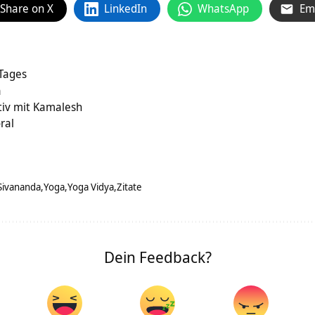
Share on X
LinkedIn
WhatsApp
Em
 Tages
a
tiv mit Kamalesh
ral
Sivananda
Yoga
Yoga Vidya
Zitate
Dein Feedback?