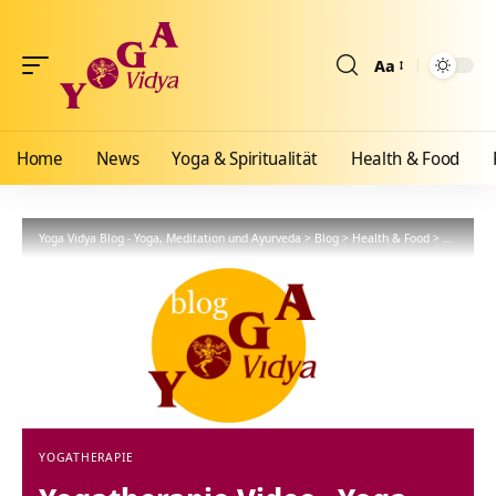
Aa
Größenänderun
Home
News
Yoga & Spiritualität
Health & Food
Yoga Vidya Blog - Yoga, Meditation und Ayurveda
>
Blog
>
Health & Food
>
Yogathera
YOGATHERAPIE