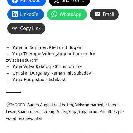
Facebook
Share on X
LinkedIn
WhatsApp
Email
Copy Link
Yoga im Sommer: Pfeil und Bogen
Yoga Therapie Video „Augenübungen für
zwischendurch“
Yoga Vidya Katalog 2012 ist online
Om Shri Durga Jay Namah mit Sukadev
Yoga-Hauptstadt Rishikesh
TAGGED:
Augen
Augenkrankheiten
Bildschirmarbeit
internet
Lesen
Shanti
überanstrengt
Video
Yoga
Yogaforum
Yogatherapie
yogatherapie-portal