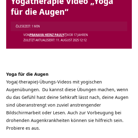
Yogatherapie Video „Yoga
für die Augen“
LESEZEIT: 1 MIN
VON
PRANAVA HEINZ PAULY
VOR 17 JAHREN
ZULETZT AKTUALISIERT: 11. AUGUST 2025 12:12
Yoga für die Augen
Yoga(-therapie)-Übungs-Videos mit yogischen
Augenübungen.
Du kannst diese Übungen machen, wenn
du das Gefühl hast deine Sehkraft lässt nach, deine Augen
sind überanstrengt von zuviel anstrengender
Bildschirmarbeit oder Lesen. Auch zur Vorbeugung bei
drohenden Augenkrankheiten können sie hilfreich sein.
Probiere es aus.