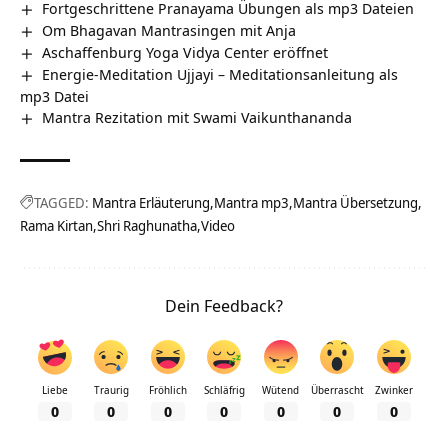
Fortgeschrittene Pranayama Übungen als mp3 Dateien
Om Bhagavan Mantrasingen mit Anja
Aschaffenburg Yoga Vidya Center eröffnet
Energie-Meditation Ujjayi – Meditationsanleitung als
mp3 Datei
Mantra Rezitation mit Swami Vaikunthananda
TAGGED:
Mantra Erläuterung
Mantra mp3
Mantra Übersetzung
Rama Kirtan
Shri Raghunatha
Video
Dein Feedback?
Liebe
Traurig
Fröhlich
Schläfrig
Wütend
Überrascht
Zwinker
0
0
0
0
0
0
0