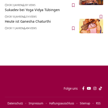
VOR 3 JAHREN
591 VIEWS
Sukadev bei Yoga Vidya Tübingen
VOR 18 JAHREN
514 VIEWS
Heute ist Ganesha Chaturthi
VOR 11 JAHREN
494 VIEWS
Folge uns
Datenschutz
Impressum
Haftungsausschluss
Sitemap
RSS