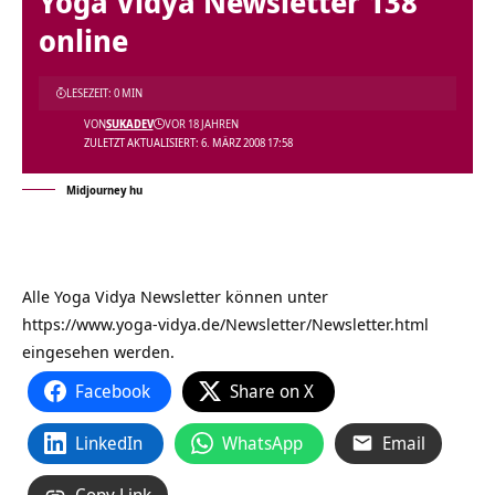
Yoga Vidya Newsletter 138
online
LESEZEIT: 0 MIN
VON
SUKADEV
VOR 18 JAHREN
ZULETZT AKTUALISIERT: 6. MÄRZ 2008 17:58
Midjourney hu
Alle Yoga Vidya Newsletter können unter
https://www.yoga-vidya.de/Newsletter/Newsletter.html
eingesehen werden.
Facebook
Share on X
LinkedIn
WhatsApp
Email
Copy Link