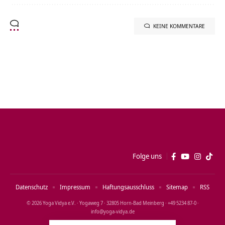
KEINE KOMMENTARE
Folge uns
Datenschutz
Impressum
Haftungsausschluss
Sitemap
RSS
© 2026 Yoga Vidya e.V. · Yogaweg 7 · 32805 Horn‑Bad Meinberg · +49 5234 87‑0 ·
info@yoga‑vidya.de