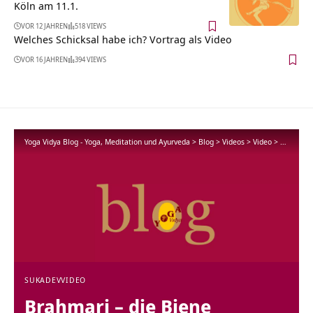
Köln am 11.1.
VOR 12 JAHREN
518 VIEWS
Welches Schicksal habe ich? Vortrag als Video
VOR 16 JAHREN
394 VIEWS
Yoga Vidya Blog - Yoga, Meditation und Ayurveda
>
Blog
>
Videos
>
Video
>
Brahmari 
SUKADEV
VIDEO
Brahmari – die Biene