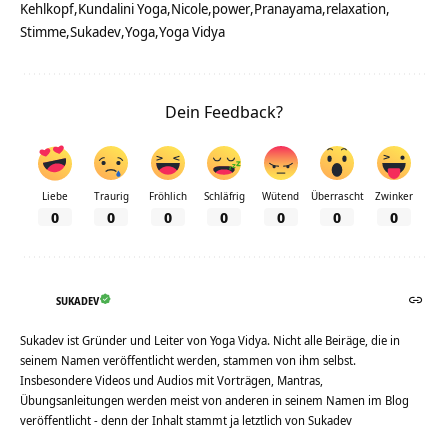
Kehlkopf
Kundalini Yoga
Nicole
power
Pranayama
relaxation
Stimme
Sukadev
Yoga
Yoga Vidya
Dein Feedback?
Liebe
Traurig
Fröhlich
Schläfrig
Wütend
Überrascht
Zwinker
0
0
0
0
0
0
0
SUKADEV
Sukadev ist Gründer und Leiter von Yoga Vidya. Nicht alle Beiräge, die in
seinem Namen veröffentlicht werden, stammen von ihm selbst.
Insbesondere Videos und Audios mit Vorträgen, Mantras,
Übungsanleitungen werden meist von anderen in seinem Namen im Blog
veröffentlicht - denn der Inhalt stammt ja letztlich von Sukadev