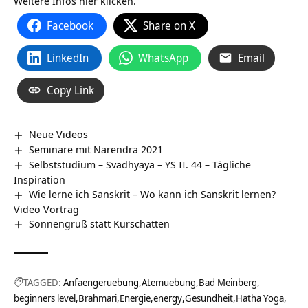
Weitere Infos
hier klicken.
Facebook
Share on X
LinkedIn
WhatsApp
Email
Copy Link
Neue Videos
Seminare mit Narendra 2021
Selbststudium – Svadhyaya – YS II. 44 – Tägliche
Inspiration
Wie lerne ich Sanskrit – Wo kann ich Sanskrit lernen?
Video Vortrag
Sonnengruß statt Kurschatten
TAGGED:
Anfaengeruebung
Atemuebung
Bad Meinberg
beginners level
Brahmari
Energie
energy
Gesundheit
Hatha Yoga