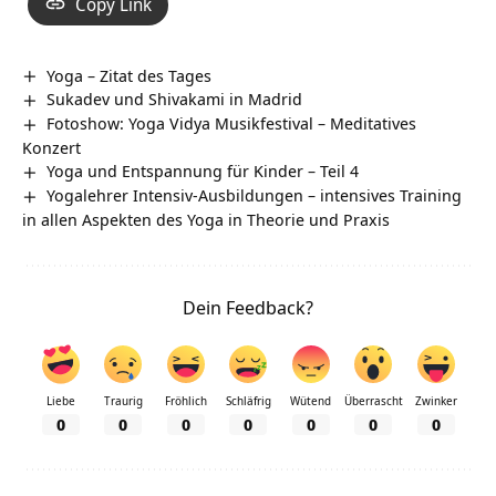
Copy Link
Yoga – Zitat des Tages
Sukadev und Shivakami in Madrid
Fotoshow: Yoga Vidya Musikfestival – Meditatives
Konzert
Yoga und Entspannung für Kinder – Teil 4
Yogalehrer Intensiv-Ausbildungen – intensives Training
in allen Aspekten des Yoga in Theorie und Praxis
Dein Feedback?
Liebe
Traurig
Fröhlich
Schläfrig
Wütend
Überrascht
Zwinker
0
0
0
0
0
0
0