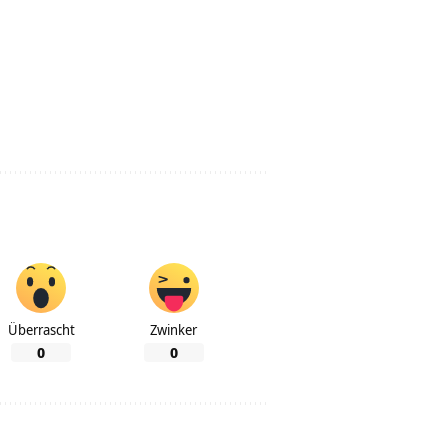
Überrascht
Zwinker
0
0