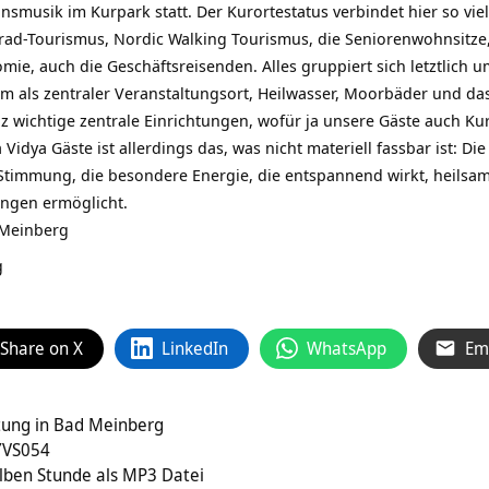
musik im Kurpark statt. Der Kurortestatus verbindet hier so viele
rad-Tourismus, Nordic Walking Tourismus, die Seniorenwohnsitze
mie, auch die Geschäftsreisenden. Alles gruppiert sich letztlich 
um als zentraler Veranstaltungsort, Heilwasser, Moorbäder und 
z wichtige zentrale Einrichtungen, wofür ja unsere Gäste auch Ku
 Vidya Gäste ist allerdings das, was nicht materiell fassbar ist: 
immung, die besondere Energie, die entspannend wirkt, heilsam w
rungen ermöglicht.
 Meinberg
g
Share on X
LinkedIn
WhatsApp
Em
atung in Bad Meinberg
 YVS054
alben Stunde als MP3 Datei