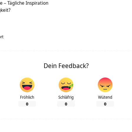
 – Tägliche Inspiration
keit?
rt
Dein Feedback?
Fröhlich
Schläfrig
Wütend
0
0
0