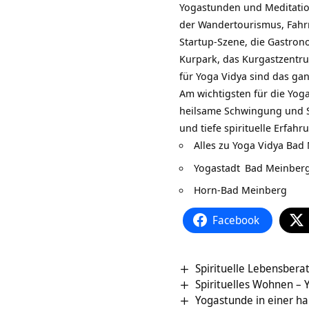
Yogastunden und Meditations
der Wandertourismus, Fahr
Startup-Szene, die Gastrono
Kurpark, das Kurgastzentr
für Yoga Vidya sind das gan
Am wichtigsten für die Yoga
heilsame Schwingung und St
und tiefe spirituelle Erfah
Alles zu
Yoga Vidya Bad
Yogastadt
Bad Meinber
Horn-Bad Meinberg
Facebook
Spirituelle Lebensber
Spirituelles Wohnen –
Yogastunde in einer h