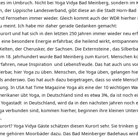
ges im Umbruch. Nicht bei Yoga Vidya Bad Meinberg, sondern im 
n, der Lippische Landesverband, gibt diese an die Stadt Horn-Bad
nd Fernsehen immer wieder. Gleich kommt auch der WDR hierher i
zu meint. Ich habe mir daher gerade Gedanken gemacht:
Kurort und hat sich in den letzten 250 Jahren immer
wieder neu er
 eine besondere Energie erfahrbar, die heilend wirkt, entspannend
Kelten, der Cherusker, der Sachsen. Die
Externsteine
, das
Silberba
. Im 18. Jahrhundert wurde Bad Meinberg zum Kurort. Menschen 
rfahren, neue
Inspiration
und Lebensfreude. Das hat auch uns v
nderbar, hier Yoga zu üben. Menschen, die Yoga üben, gelangen h
 als anderswo. Das hat auch dazu beigetragen, dass so viele Men
ung. In USA hat Time Magazine Yoga als eine der 10 wichtigen W
merikaner übt Yoga, in Deutschland sind es etwa 3%, da ist noch
e
Yogastadt
in Deutschland, wird da in den nächsten Jahren noch 
a verbunden sind, kommen hierher, beginnen ihre kleinen Untern
.
rort? Yoga Vidya Gäste schätzen diesen Kurort sehr. Sie trinken 
e gehören Moorbäder dazu. Das Bad Meinberger Badehaus wird 