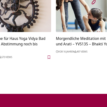
 für Haus Yoga Vidya Bad
Morgendliche Meditation mit
 Abstimmung noch bis
und Arati – YVS135 – Bhakti Yo
VOR 16 JAHREN
497 VIEWS
573 VIEWS