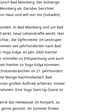
Kurort Bad Meinberg. Der bisherige
 Meinberg ab. Darüber berichtet
ns Haus und will von mir (Sukadev)
funden. In Bad Meinberg und um Bad
 wirkt, neue Lebenskräfte weckt. Hier
chtal
, die
Opfersteine
im
Leistruper
kommen seit Jahrhunderten nach Bad
on
Yoga Vidya
im Jahr 2003 hierher
ier schneller zu Entspannung und auch
schen hierher zu Yoga Vidya kommen.
achstumsbranchen im 21. Jahrhundert
 eine Menge Nachholbedarf. Bad
einen großen Auftrieb erfahren. Immer
ehmen. Eine Yoga Start-Up-Szene ist
gerne das Heilwasser im Kurpark, zu
gerne genutzt. Im Sommer finden