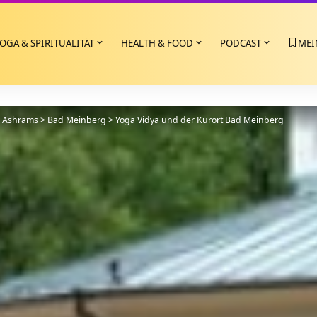
OGA & SPIRITUALITÄT
HEALTH & FOOD
PODCAST
MEI
>
Ashrams
>
Bad Meinberg
>
Yoga Vidya und der Kurort Bad Meinberg