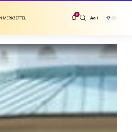
6
Aa
N MERKZETTEL
Größenänderung