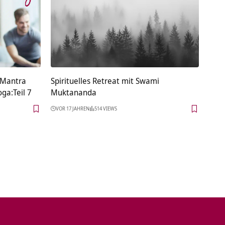
 Mantra
Spirituelles Retreat mit Swami
ga:Teil 7
Muktananda
VOR 17 JAHREN
514 VIEWS