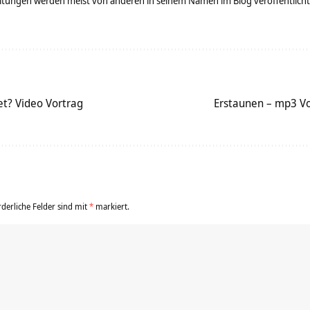
tungen werden meist von anderen in seinem Namen im Blog veröffentlicht - 
et? Video Vortrag
Erstaunen – mp3 Vor
rderliche Felder sind mit
*
markiert.