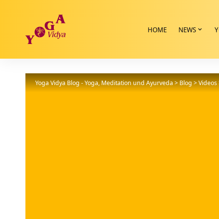
HOME
NEWS
Y
Yoga Vidya Blog - Yoga, Meditation und Ayurveda
>
Blog
>
Videos