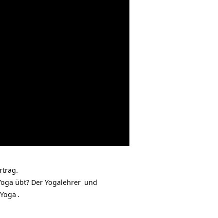
rtrag.
Yoga übt? Der
Yogalehrer
und
Yoga
.