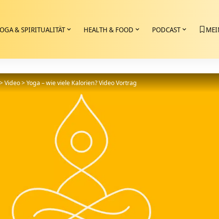
OGA & SPIRITUALITÄT
HEALTH & FOOD
PODCAST
MEI
>
Video
>
Yoga – wie viele Kalorien? Video Vortrag