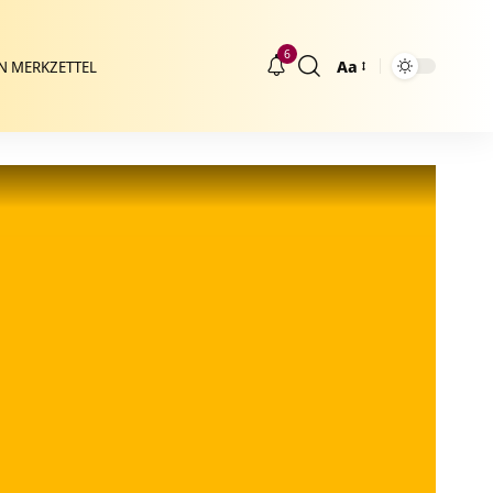
6
Aa
N MERKZETTEL
Größenänderung