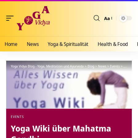
Aa
Größenänderun
Home
News
Yoga & Spiritualität
Health & Food
Yoga Vidya Blog - Yoga, Meditation und Ayurveda
>
Blog
>
News
>
Events
>
Yoga Wik
EVENTS
Yoga Wiki über Mahatma