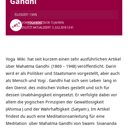
Gandhi
LESEZEIT: 1 MIN
VON
YOGAWIKI
VOR 13 JAHREN
ZULETZT AKTUALISIERT: 3. JULI 2018 13:41
Yoga
Wiki
hat seit kurzem einen sehr ausführlichen Artikel
über
Mahatma Gandhi
(1869 – 1948) veröffentlicht. Darin
wird er als Politiker und Staatsmann vorgestellt, aber auch
als Mensch und
Yogi
. Gandhi hat sich sein
Leben
lang in
den
Dienst
des indischen Volkes gestellt und sich für
dessen Unabhängigkeit eingesetzt. Er verfolgte dabei vor
allem die yogischen Prinzipien der
Gewaltlosigkeit
(
Ahimsa
) und der
Wahrhaftigkeit
(
Satyam
). Im Artikel
findest du auch eine Meditationsanleitung für eine
Meditation
über Mahatma Gandhi von
Swami
Sivananda