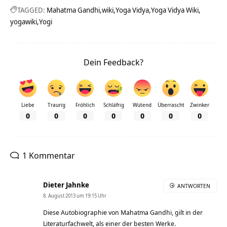
TAGGED:
Mahatma Gandhi
wiki
Yoga Vidya
Yoga Vidya Wiki
yogawiki
Yogi
Dein Feedback?
Liebe
Traurig
Fröhlich
Schläfrig
Wütend
Überrascht
Zwinker
0
0
0
0
0
0
0
1 Kommentar
Dieter Jahnke
ANTWORTEN
8. August 2013 um 19:15 Uhr
Diese Autobiographie von Mahatma Gandhi, gilt in der
Literaturfachwelt, als einer der besten Werke.