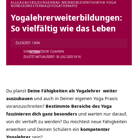
ALLGÄU
AUSBILDUNGEN
BAD MEINBERG
EVENTS
HATHA YOGA
NORDSEE
WESTERWALD
YOGATHERAPIE
Yogalehrerweiterbildungen:
So vielfältig wie das Leben
LESEZEIT: 1 MIN
VON
NYIMA
VOR 13 JAHREN
ZULETZT AKTUALISIERT: 30. JULI 2025 10:16
Du planst
Deine Fähigkeiten als
Yogalehrer
weiter
auszubauen
und auch in Deiner eigenen Yoga Praxis
voranzuschreiten?
Bestimmte Bereiche des
Yoga
faszinieren dich ganz besonders
und warten nur darauf,
von dir vertieft zu werden? Du möchtest neue Fähigkeiten
erwerben und Deinen Schülern ein
kompetenter
Yogalehrer
sein?