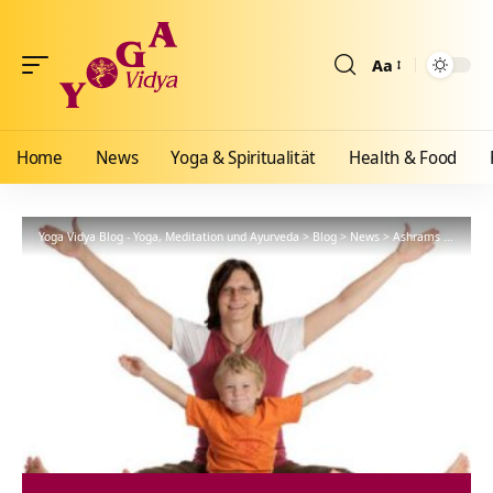
Aa
Größenänderun
Home
News
Yoga & Spiritualität
Health & Food
Yoga Vidya Blog - Yoga, Meditation und Ayurveda
>
Blog
>
News
>
Ashrams
>
Allgäu