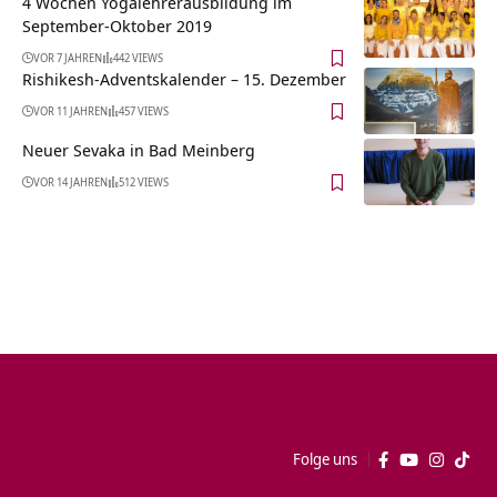
4 Wochen Yogalehrerausbildung im
September-Oktober 2019
VOR 7 JAHREN
442 VIEWS
Rishikesh-Adventskalender – 15. Dezember
VOR 11 JAHREN
457 VIEWS
Neuer Sevaka in Bad Meinberg
VOR 14 JAHREN
512 VIEWS
Folge uns