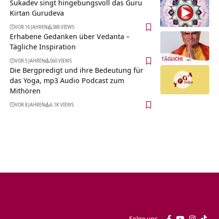
Sukadev singt hingebungsvoll das Guru
Kirtan Gurudeva
VOR 16 JAHREN
388 VIEWS
Erhabene Gedanken über Vedanta –
Tägliche Inspiration
VOR 5 JAHREN
560 VIEWS
Die Bergpredigt und ihre Bedeutung für
das Yoga, mp3 Audio Podcast zum
Mithören
VOR 8 JAHREN
6.1K VIEWS
Folge uns