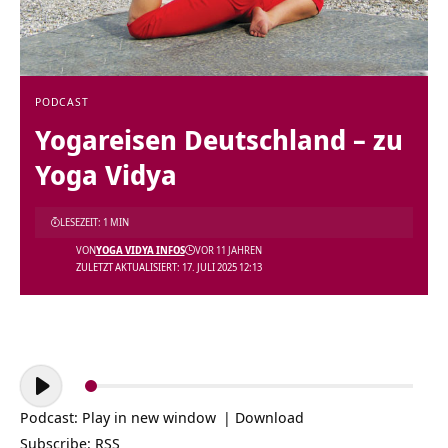
PODCAST
Yogareisen Deutschland – zu
Yoga Vidya
LESEZEIT: 1 MIN
VON
YOGA VIDYA INFOS
VOR 11 JAHREN
ZULETZT AKTUALISIERT: 17. JULI 2025 12:13
Audio-
Player
Podcast:
Play in new window
|
Download
Subscribe:
RSS