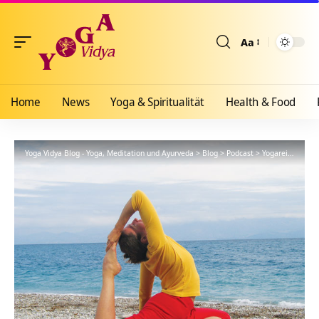
Aa
Größenänderun
Home
News
Yoga & Spiritualität
Health & Food
Yoga Vidya Blog - Yoga, Meditation und Ayurveda
>
Blog
>
Podcast
>
Yogareisen Deutschland – zu Yoga Vidya