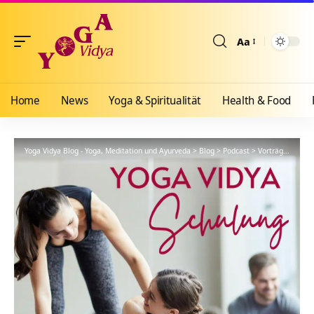
Aa
Größenänderun
Home
News
Yoga & Spiritualität
Health & Food
Yoga Vidya Blog - Yoga, Meditation und Ayurveda
>
Blog
>
Podcast
>
Vorträge
>
YVS20