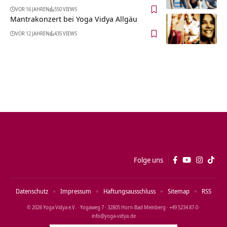
VOR 16 JAHREN
550 VIEWS
Mantrakonzert bei Yoga Vidya Allgäu
VOR 12 JAHREN
435 VIEWS
Folge uns
Datenschutz
Impressum
Haftungsausschluss
Sitemap
RSS
© 2026 Yoga Vidya e.V. · Yogaweg 7 · 32805 Horn‑Bad Meinberg · +49 5234 87‑0 ·
info@yoga‑vidya.de