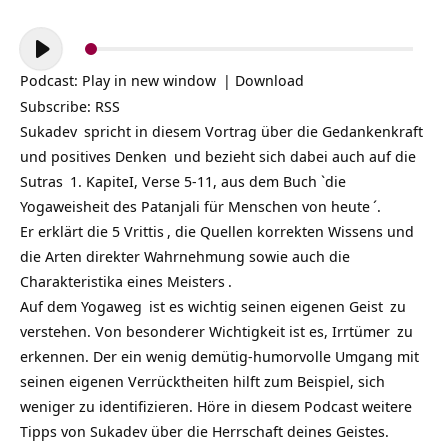
Audio-
Player
Podcast:
Play in new window
|
Download
Subscribe:
RSS
Sukadev
spricht in diesem Vortrag über die
Gedankenkraft
und
positives Denken
und bezieht sich dabei auch auf die
Sutras
1. KapiteI, Verse 5-11, aus dem Buch `
die
Yogaweisheit des Patanjali für Menschen von heute
´.
Er erklärt die 5
Vrittis
, die Quellen korrekten Wissens und
die Arten direkter Wahrnehmung sowie auch die
Charakteristika eines
Meisters
.
Auf dem
Yogaweg
ist es wichtig seinen eigenen
Geist
zu
verstehen. Von besonderer Wichtigkeit ist es,
Irrtümer
zu
erkennen. Der ein wenig demütig-humorvolle Umgang mit
seinen eigenen Verrücktheiten hilft zum Beispiel, sich
weniger zu identifizieren. Höre in diesem Podcast weitere
Tipps von Sukadev über die Herrschaft deines Geistes.