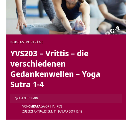
PODCAST
VORTRÄGE
YVS203 – Vrittis – die
verschiedenen
Gedankenwellen – Yoga
Sutra 1-4
LESEZEIT: 1 MIN
VON
OMKARA
VOR 7 JAHREN
ZULETZT AKTUALISIERT: 11. JANUAR 2019 10:19