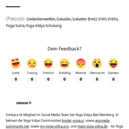
TAGGED:
Gedankenwellen
Sukadev
Sukadev Bretz
Vritti
Vrittis
Yoga Sutra
Yoga Vidya Schulung
Dein Feedback?
Liebe
Traurig
Fröhlich
Schläfrig
Wütend
Überrascht
Zwinker
0
0
0
0
0
0
0
OMKARA
Omkara ist Mitglied im Social Media Team bei Yoga Vidya Bad Meinberg. Er
betreut die Yoga Vidya Communities
kinder-yoga.cc
sowie
ayurveda-
community.net
sowie
my.yoga-vidya.org
und
mein.yoga-vidya.de
- An Yoga