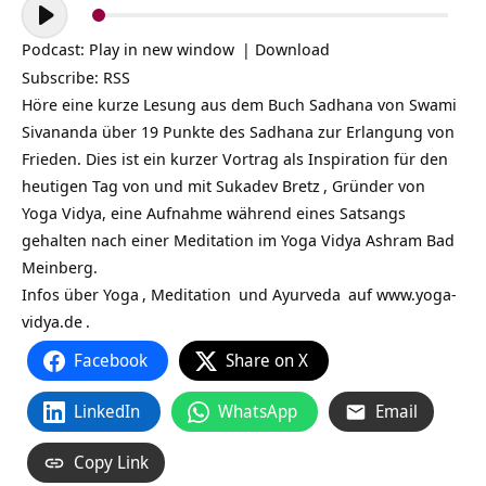
Audio-
Player
Podcast:
Play in new window
|
Download
Subscribe:
RSS
Höre eine kurze Lesung aus dem Buch Sadhana von Swami
Sivananda über 19 Punkte des Sadhana zur Erlangung von
Frieden. Dies ist ein kurzer Vortrag als Inspiration für den
heutigen Tag von und mit
Sukadev Bretz
, Gründer von
Yoga Vidya, eine Aufnahme während eines Satsangs
gehalten nach einer Meditation im Yoga Vidya Ashram Bad
Meinberg.
Infos über
Yoga
,
Meditation
und
Ayurveda
auf
www.yoga-
vidya.de
.
Facebook
Share on X
LinkedIn
WhatsApp
Email
Copy Link