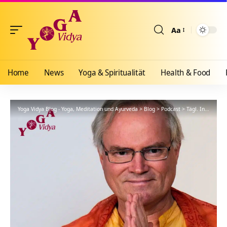
Aa
Größenänderun
Home
News
Yoga & Spiritualität
Health & Food
Yoga Vidya Blog - Yoga, Meditation und Ayurveda
>
Blog
>
Podcast
>
Tägl. Inspiration