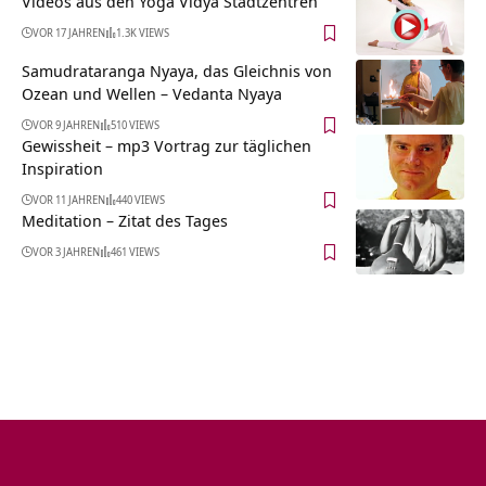
Videos aus den Yoga Vidya Stadtzentren
VOR 17 JAHREN
1.3K VIEWS
Samudrataranga Nyaya, das Gleichnis von
Ozean und Wellen – Vedanta Nyaya
VOR 9 JAHREN
510 VIEWS
Gewissheit – mp3 Vortrag zur täglichen
Inspiration
VOR 11 JAHREN
440 VIEWS
Meditation – Zitat des Tages
VOR 3 JAHREN
461 VIEWS