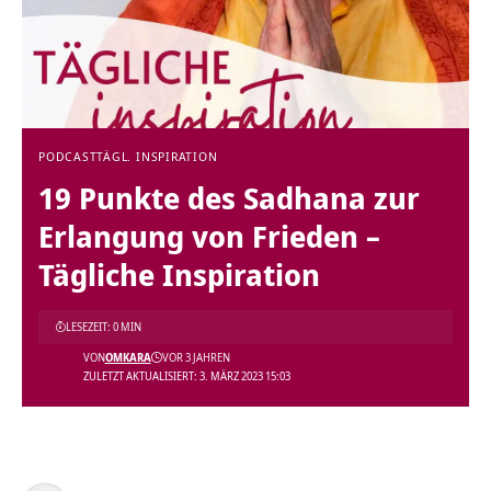
PODCAST
TÄGL. INSPIRATION
19 Punkte des Sadhana zur
Erlangung von Frieden –
Tägliche Inspiration
LESEZEIT: 0 MIN
VON
OMKARA
VOR 3 JAHREN
ZULETZT AKTUALISIERT: 3. MÄRZ 2023 15:03