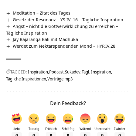
Meditation – Zitat des Tages
Gesetz der Resonanz – YS IV. 16 – Tägliche Inspiration
Angst – nicht die Gottverwirklichung zu erreichen –
Tägliche Inspiration
Jay Bajaranga Bali mit Madhuka
Werdet zum Nektarspendenden Mond – HYP.IV.28
TAGGED:
Inspiration
Podcast
Sukadev
Tägl. Inspiration
Tägliche Inspirationen
Vorträge mp3
Dein Feedback?
Liebe
Traurig
Fröhlich
Schläfrig
Wütend
Überrascht
Zwinker
0
0
0
0
0
0
0