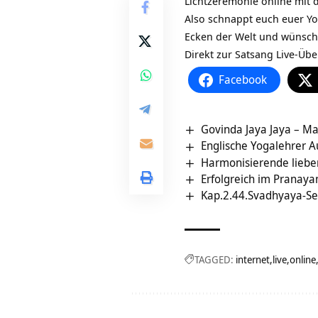
Lichtzeremonie online mit d
Also schnappt euch euer Yog
Ecken der Welt und wünsche
Direkt zur Satsang Live-Übe
Facebook
Govinda Jaya Jaya – Ma
Englische Yogalehrer A
Harmonisierende liebe
Erfolgreich im Pranayam
Kap.2.44.Svadhyaya-Se
TAGGED:
internet
live
online