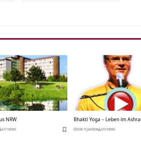
aus NRW
Bhakti Yoga – Leben im Ashr
617 VIEWS
VOR 15 JAHREN
573 VIEWS