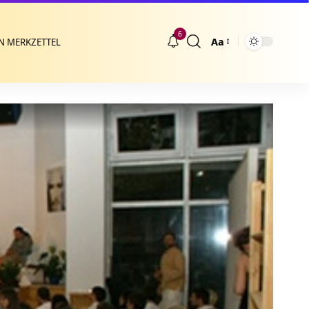
6
Aa
N MERKZETTEL
Größenänderung