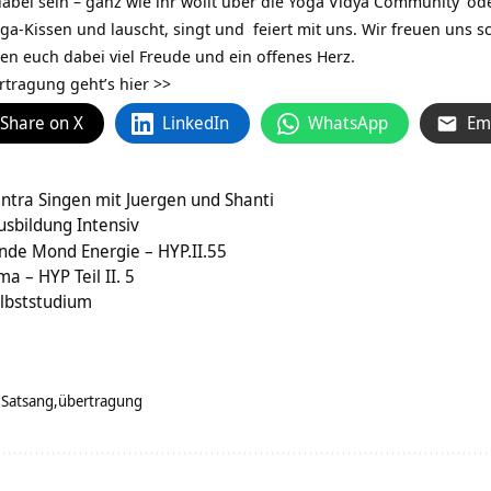
abei sein – ganz wie ihr wollt über die
Yoga Vidya Community
ode
a-Kissen und lauscht, singt und feiert mit uns. Wir freuen uns sc
n euch dabei viel Freude und ein offenes Herz.
rtragung geht’s hier >>
Share on X
LinkedIn
WhatsApp
Em
ntra Singen mit Juergen und Shanti
usbildung Intensiv
nde Mond Energie – HYP.II.55
a – HYP Teil II. 5
lbststudium
Satsang
übertragung