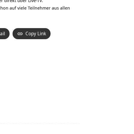
r direkt über Live-TV.
hon auf viele Teilnehmer aus allen
ail
Copy Link