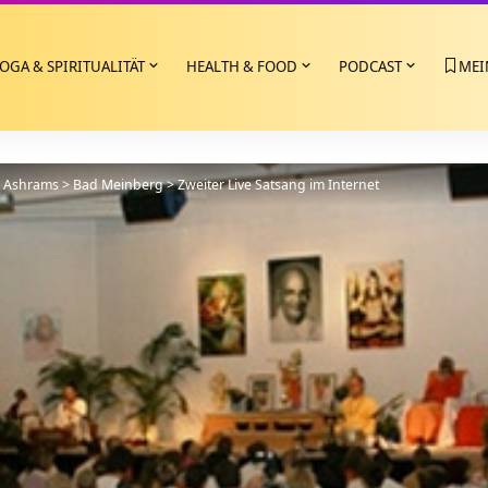
OGA & SPIRITUALITÄT
HEALTH & FOOD
PODCAST
MEI
>
Ashrams
>
Bad Meinberg
>
Zweiter Live Satsang im Internet