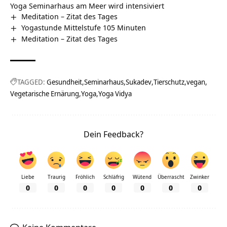
Yoga Seminarhaus am Meer wird intensiviert
Meditation – Zitat des Tages
Yogastunde Mittelstufe 105 Minuten
Meditation – Zitat des Tages
TAGGED:
Gesundheit
Seminarhaus
Sukadev
Tierschutz
vegan
Vegetarische Ernärung
Yoga
Yoga Vidya
Dein Feedback?
Liebe
Traurig
Fröhlich
Schläfrig
Wütend
Überrascht
Zwinker
0
0
0
0
0
0
0