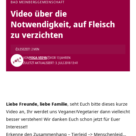
BAD MEINBERG
GEMEINSCHAFT
Video über die
Notwendigkeit, auf Fleisch
zu verzichten
LESEZEIT: 2 MIN
VON
YOGA-VIDYA
VOR 13 JAHREN
ZULETZT AKTUALISIERT: 3. JULI 2018 13:41
Liebe Freunde, liebe Familie
, seht Euch bitte dieses kurze
Video an, Ihr werdet uns Veganer/Vegetarier dann vielleicht
besser verstehen! Wir danken Euch schon jetzt für Euer
Interesse!!
Erkenne den Zusammenhang – Tierleid –> Menschenleid…