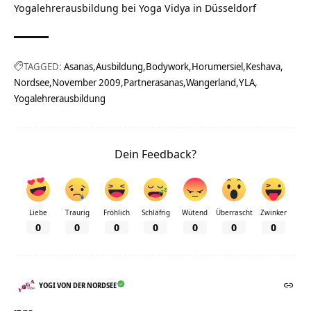
Yogalehrerausbildung bei Yoga Vidya in Düsseldorf
TAGGED:
Asanas
Ausbildung
Bodywork
Horumersiel
Keshava
Nordsee
November 2009
Partnerasanas
Wangerland
YLA
Yogalehrerausbildung
Dein Feedback?
Liebe
Traurig
Fröhlich
Schläfrig
Wütend
Überrascht
Zwinker
0
0
0
0
0
0
0
YOGI VON DER NORDSEE