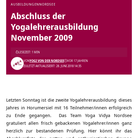
AUSBILDUNGEN
NORDSEE
Abschluss der
Yogalehrerausbildung
November 2009
LESEZEIT: 1 MIN
VON
YOGI VON DER NORDSEE
VOR 17 JAHREN
ZULETZT AKTUALISIERT: 28. JUNI 2018 14:35
Letzten Sonntag ist die zweite
Yogalehrerausbildung
dieses
Jahres in Horumersiel mit 16 Teilnehmer/innen erfolgreich
zu Ende gegangen. Das Team Yoga Vidya Nordsee
gratuliert allen frisch gebackenen Yogalehrer/innen ganz
herzlich zur bestandenen Prüfung. Hier könnt ihr das