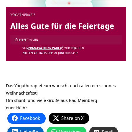
YOGATHERAPIE
Alles Gute für die Feiertage
LESEZEIT: 0 MIN
VON
PRANAVA HEINZ PAULY
VOR 18 JAHREN
ZULETZT AKTUALISIERT: 28. JUNI 2018 14:32
Das Yogatherapieteam wünscht euch allen ein schönes
Weihnachtsfest!
Om shanti und viele Grüße aus Bad Meinberg
euer Heinz
Facebook
Share on X
LinkedIn
WhatsApp
Email