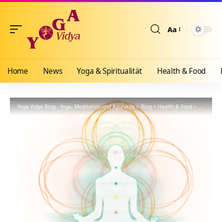
Aa
Größenänderun
Home
News
Yoga & Spiritualität
Health & Food
Yoga Vidya Blog - Yoga, Meditation und Ayurveda
>
Blog
>
Health & Food
>
Yogathera