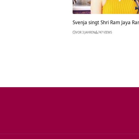
Svenja singt Shri Ram Jaya R
VOR 3 JAHREN
747 VIEWS