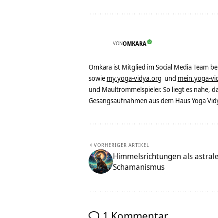
VON
OMKARA
Omkara ist Mitglied im Social Media Team b
sowie
my.yoga-vidya.org
und
mein.yoga-vi
und Maultrommelspieler. So liegt es nahe, 
Gesangsaufnahmen aus dem Haus Yoga Vidya
VORHERIGER ARTIKEL
Himmelsrichtungen als astral
Schamanismus
1 Kommentar