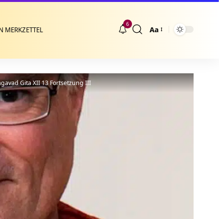
6
Aa
N MERKZETTEL
Größenänderung
avad Gita XII 13 Fortsetzung III