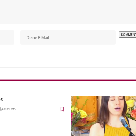
Alterna
os
438 VIEWS