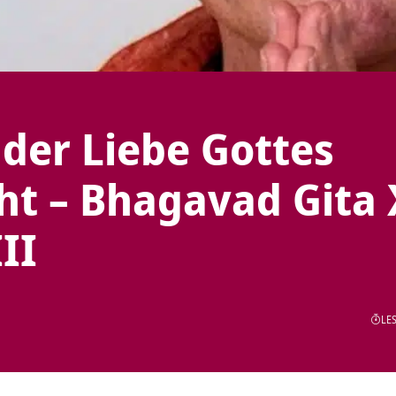
der Liebe Gottes
t – Bhagavad Gita 
II
LES