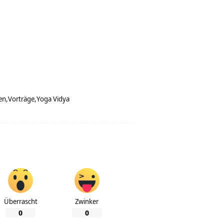
en
Vorträge
Yoga Vidya
Überrascht
Zwinker
0
0