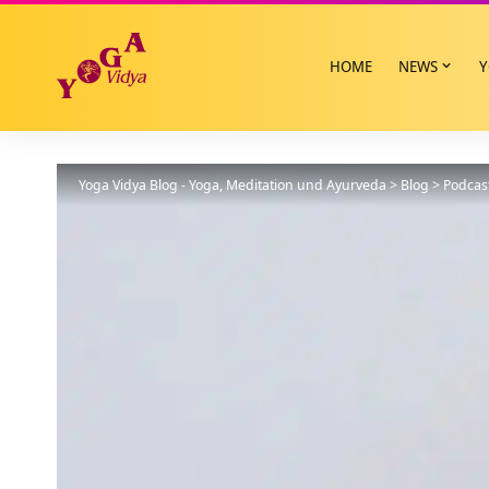
HOME
NEWS
Y
Yoga Vidya Blog - Yoga, Meditation und Ayurveda
>
Blog
>
Podcas