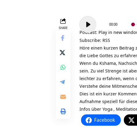
Audio-
00:00
Player
SHARE
Podcast:
Play in new wind
Subscribe:
RSS
Höre einen kurzen Beitrag 
die Liebe Gottes zu erfahr
Wenn du Kshama, Nachsicht
sein. Zu viel Strenge ist abe
leichter zu erfahren, wenn
Verstehe deine Mitmenschen,
Dies ist ein kurzer Kommen
Aufnahme speziell für dies
Infos über
Yoga
,
Meditatio
Facebook