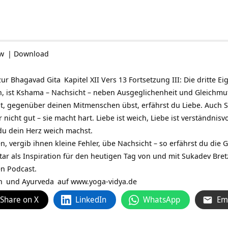
ow
|
Download
zur
Bhagavad Gita
Kapitel XII Vers 13 Fortsetzung III: Die dritte E
en, ist Kshama – Nachsicht – neben Ausgeglichenheit und Gleichmu
, gegenüber deinen Mitmenschen übst, erfährst du Liebe. Auch 
r nicht gut – sie macht hart. Liebe ist weich, Liebe ist verständnisv
 du dein Herz weich machst.
 vergib ihnen kleine Fehler, übe Nachsicht – so erfährst du die 
tar als Inspiration für den heutigen Tag von und mit
Sukadev Bret
en Podcast.
n
und
Ayurveda
auf
www.yoga-vidya.de
Share on X
LinkedIn
WhatsApp
Em