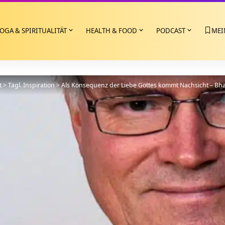
OGA & SPIRITUALITÄT
HEALTH & FOOD
PODCAST
MEI
t
>
Tägl. Inspiration
>
Als Konsequenz der Liebe Gottes kommt Nachsicht – Bhag