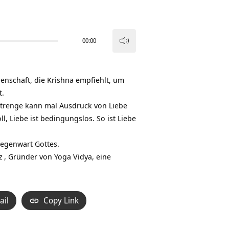
00:00
Pfeiltasten
Hoch/Runter
benutzen,
igenschaft, die Krishna empfiehlt, um
um
t.
die
Strenge kann mal Ausdruck von Liebe
Lautstärke
oll, Liebe ist bedingungslos. So ist Liebe
zu
regeln.
Gegenwart Gottes.
z
, Gründer von Yoga Vidya, eine
ail
Copy Link