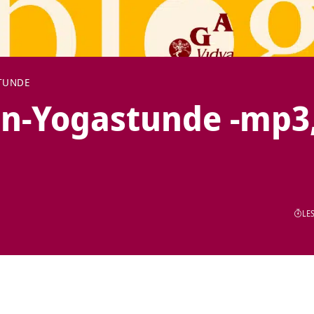
TUNDE
n-Yogastunde -mp3
LES