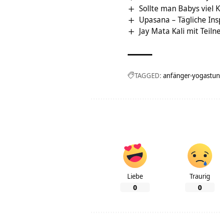
Sollte man Babys viel 
Upasana – Tägliche Ins
Jay Mata Kali mit Teil
TAGGED:
anfänger-yogastu
Liebe
Traurig
0
0