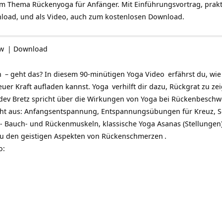
um Thema Rückenyoga
für Anfänger. Mit Einführungsvortrag, prak
oad, und als Video, auch zum kostenlosen Download.
ow
|
Download
n
– geht das? In diesem 90-minütigen
Yoga Video
erfährst du, wie
uer Kraft aufladen kannst.
Yoga
verhilft dir dazu, Rückgrat zu z
dev Bretz spricht über die Wirkungen von Yoga bei
Rückenbesch
eht aus: Anfangsentspannung, Entspannungsübungen für Kreuz, S
 Bauch- und Rückenmuskeln, klassische Yoga Asanas (Stellungen)
zu den geistigen Aspekten von
Rückenschmerzen
.
o: