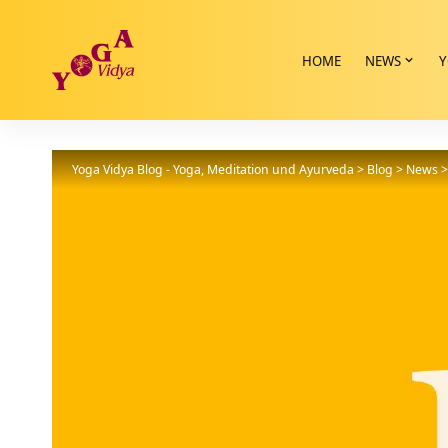
HOME
NEWS
Y
Yoga Vidya Blog - Yoga, Meditation und Ayurveda
>
Blog
>
News