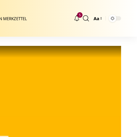
5
Aa
N MERKZETTEL
Größenänderung