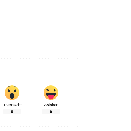
Überrascht
Zwinker
0
0