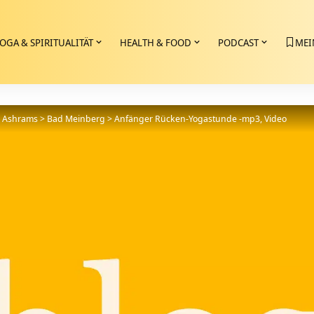
OGA & SPIRITUALITÄT
HEALTH & FOOD
PODCAST
MEI
>
Ashrams
>
Bad Meinberg
>
Anfänger Rücken-Yogastunde -mp3, Video