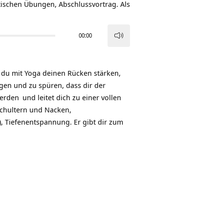
tischen Übungen, Abschlussvortrag. Als
00:00
Pfeiltasten
Hoch/Runter
benutzen,
 du mit Yoga deinen Rücken stärken,
um
eigen und zu spüren, dass dir der
die
werden
und leitet dich zu einer vollen
Lautstärke
chultern und Nacken,
zu
, Tiefenentspannung. Er gibt dir zum
regeln.