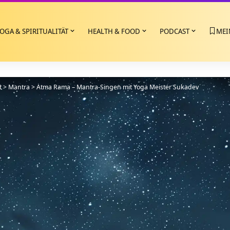
OGA & SPIRITUALITÄT
HEALTH & FOOD
PODCAST
MEI
t
>
Mantra
>
Atma Rama – Mantra-Singen mit Yoga Meister Sukadev