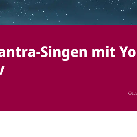
ntra-Singen mit Y
v
LES