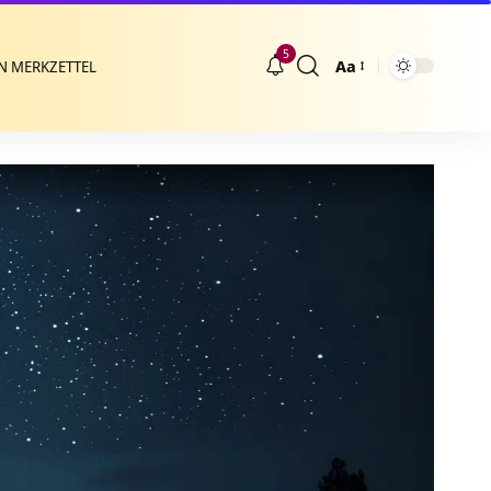
5
Aa
N MERKZETTEL
Größenänderung