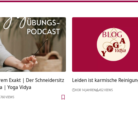
rem Exakt | Der Schneidersitz
Leiden ist karmische Reinigun
a | Yoga Vidya
VOR 14 JAHREN
452 VIEWS
760 VIEWS