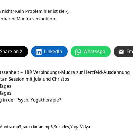
icht? Kein Problem hier ist sie:-).
erbaren Mantra verzaubern.
Share on X
LinkedIn
WhatsApp
Em
assenheit – 189 Verbindungs-Mudra zur Herzfeld-Ausdehnung
tan Session mit Jula und Christos
 Tages
 Tages
 in der Psych. Yogatherapie?
Mantra mp3
rama-kirtan-mp3
Sukadev
Yoga Vidya