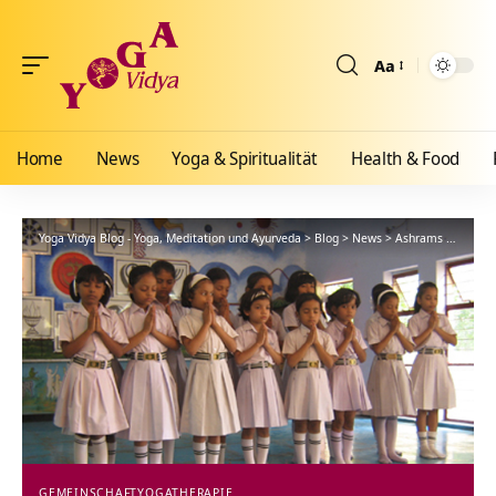
Aa
Größenänderun
Home
News
Yoga & Spiritualität
Health & Food
Yoga Vidya Blog - Yoga, Meditation und Ayurveda
>
Blog
>
News
>
Ashrams
>
Gemein
GEMEINSCHAFT
YOGATHERAPIE