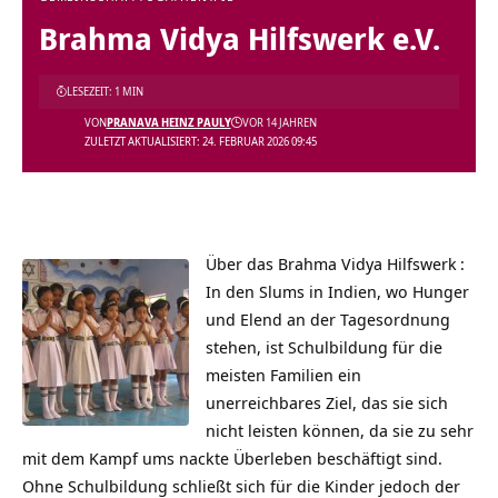
Brahma Vidya Hilfswerk e.V.
LESEZEIT: 1 MIN
VON
PRANAVA HEINZ PAULY
VOR 14 JAHREN
ZULETZT AKTUALISIERT: 24. FEBRUAR 2026 09:45
Über das
Brahma Vidya Hilfswerk
:
In den Slums in Indien, wo Hunger
und Elend an der Tagesordnung
stehen, ist Schulbildung für die
meisten Familien ein
unerreichbares Ziel, das sie sich
nicht leisten können, da sie zu sehr
mit dem Kampf ums nackte Überleben beschäftigt sind.
Ohne Schulbildung schließt sich für die Kinder jedoch der