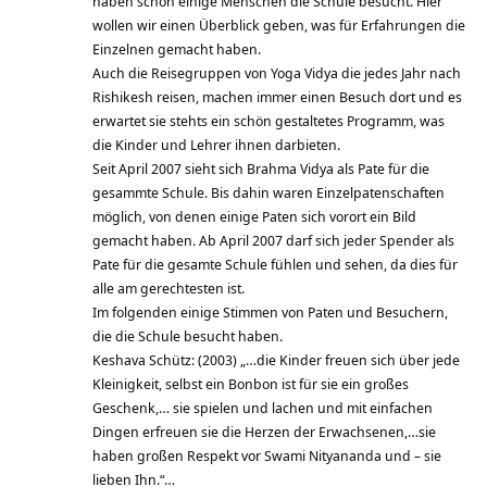
haben schon einige Menschen die Schule besucht. Hier
wollen wir einen Überblick geben, was für Erfahrungen die
Einzelnen gemacht haben.
Auch die Reisegruppen von Yoga Vidya die jedes Jahr nach
Rishikesh reisen, machen immer einen Besuch dort und es
erwartet sie stehts ein schön gestaltetes Programm, was
die Kinder und Lehrer ihnen darbieten.
Seit April 2007 sieht sich Brahma Vidya als Pate für die
gesammte Schule. Bis dahin waren Einzelpatenschaften
möglich, von denen einige Paten sich vorort ein Bild
gemacht haben. Ab April 2007 darf sich jeder Spender als
Pate für die gesamte Schule fühlen und sehen, da dies für
alle am gerechtesten ist.
Im folgenden einige Stimmen von Paten und Besuchern,
die die Schule besucht haben.
Keshava Schütz: (2003) „…die Kinder freuen sich über jede
Kleinigkeit, selbst ein Bonbon ist für sie ein großes
Geschenk,… sie spielen und lachen und mit einfachen
Dingen erfreuen sie die Herzen der Erwachsenen,…sie
haben großen Respekt vor Swami Nityananda und – sie
lieben Ihn.“…