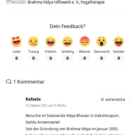
TAGGED:
Brahma Vidya Hilfswerk e. V.
Yogatherapie
Dein Feedback?
Liebe
Traurig
Fröhlich
Schläfrig
Wütend
Überrascht
Zwinker
0
0
0
0
0
0
0
1 Kommentar
Rafaela
ANTWORTEN
19. Oktober 2011 um 21:39 Uhr
Besuche im Sivananda Vidya Bhavan in Dakshinapuri,
Dehlis Armenviertel
Seit der Gründung von Brahma Vidya im Januar 2005,