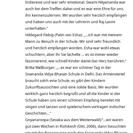
Indiereise und war sehr emotional. Swami Nityananda war
auch bei dem Treffen dabei und es war eine Ehre für uns,
ihn kennenzulernen. Wir wurden sehr herzlich empfangen
und haben uns auch mit der Lehrerin und Raj Laxmi
unterhalten.“
Hildegard Fiebig (Patin von Esha): „…ich war mit meinem
Mann zu Besuch in der Schule. Wir sind sehr freundlich
und herzlich empfangen worden. Esha war wohl etwas
schüchtern, aber ihr Sie lächelte … es ist immer wieder
faszinierend, wie schnell Kinder damit das Herz berühren.“
Britta Wallburger: „…es war ein schöner Tag in der
Sivananda Vidya Bhavan Schule in Delhi. Das Armenviertel
braucht solch eine Schule, es gibt den Kindern
Zukunftsaussichten und eine solide Basis. Wir wurden
wirklich ganz herzlich begrüßt und all die Kinder in der
Schule haben uns einen schönen Empfang bereitet mit
singen und tanzen und spielerischem vortragen indischer
Geschichten…“
Gnyanaroopa (Sevaka aus dem Westerwald):“…wir waren
gut zwei Wochen in Rishikesh (Okt. 2006), dann besuchten
wir mit der Reisegruppe noch den Sivananda Vidya Bhavan