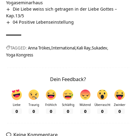
Yogaseminarhaus
Die Liebe weiss sich getragen in der Liebe Gottes –
Kap.13/5
04 Positive Lebenseinstellung
TAGGED:
Anna Trökes
International
Kali Ray
Sukadev
Yoga Kongress
Dein Feedback?
Liebe
Traurig
Fröhlich
Schläfrig
Wütend
Überrascht
Zwinker
0
0
0
0
0
0
0
Keine Kommentare