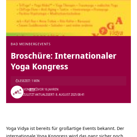
BAD MEINBERG
EVENTS
Broschüre: Internationaler
Yoga Kongress
LESEZEIT: 1 MIN
VON
BYV
VOR 16 JAHREN
ZULETZT AKTUALISIERT: 8. AUGUST 2025 08:41
Yoga Vidya ist bereits für großartige Events bekannt. Der
internationale Yoga Kongress wird das ganz sicher noch