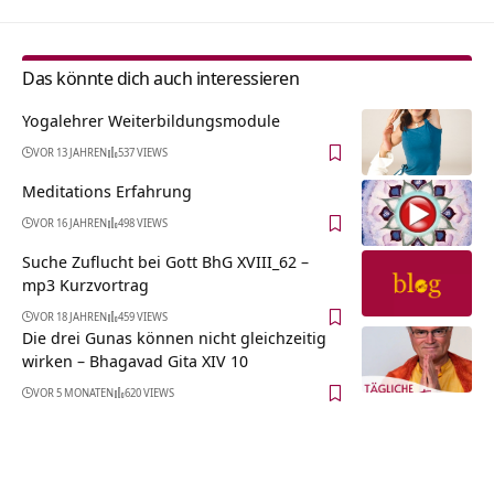
Das könnte dich auch interessieren
Yogalehrer Weiterbildungsmodule
VOR 13 JAHREN
537 VIEWS
Meditations Erfahrung
VOR 16 JAHREN
498 VIEWS
Suche Zuflucht bei Gott BhG XVIII_62 –
mp3 Kurzvortrag
VOR 18 JAHREN
459 VIEWS
Die drei Gunas können nicht gleichzeitig
wirken – Bhagavad Gita XIV 10
VOR 5 MONATEN
620 VIEWS