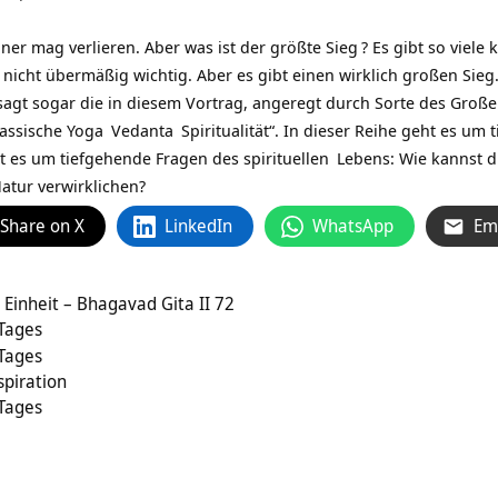
iner mag verlieren. Aber was ist der größte
Sieg
? Es gibt so viele 
 nicht übermäßig wichtig. Aber es gibt einen wirklich großen Sieg. 
s sagt sogar die in diesem Vortrag, angeregt durch Sorte des Groß
lassische
Yoga
Vedanta
Spiritualität“. In dieser Reihe geht es um 
ht es um tiefgehende Fragen des
spirituellen
Lebens: Wie kannst 
atur verwirklichen?
Share on X
LinkedIn
WhatsApp
Em
Einheit – Bhagavad Gita II 72
 Tages
 Tages
spiration
 Tages