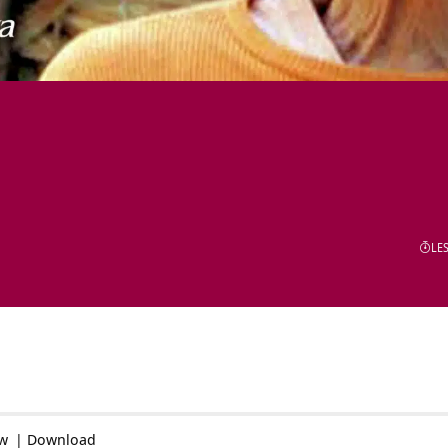
LES
ow
|
Download