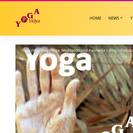
HOME
NEWS
Y
Yoga Vidya Blog - Yoga, Meditation und Ayurveda
>
Blog
>
Podcas