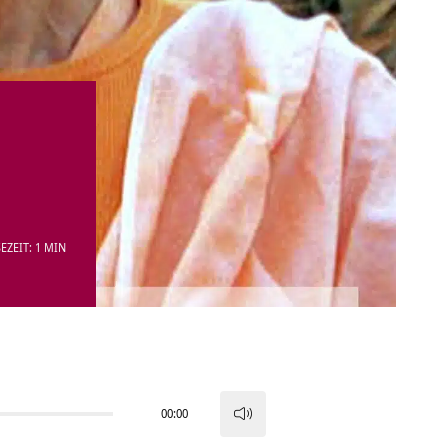
EZEIT: 1 MIN
00:00
Pfeiltasten