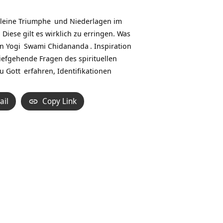
Hoch/Runter
benutzen,
kleine
Triumphe
und Niederlagen im
um
Diese gilt es wirklich zu erringen. Was
die
en
Yogi
Swami Chidananda
. Inspiration
Lautstärke
tiefgehende Fragen des spirituellen
zu
du
Gott
erfahren, Identifikationen
regeln.
ail
Copy Link