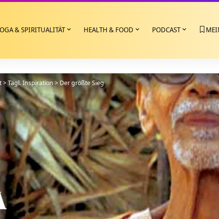
OGA & SPIRITUALITÄT
HEALTH & FOOD
PODCAST
MEI
t
>
Tägl. Inspiration
>
Der größte Sieg