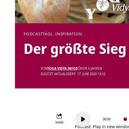
PODCAST
TÄGL. INSPIRATION
Der größte Sieg
VON
YOGA VIDYA INFOS
VOR 6 JAHREN
ZULETZT AKTUALISIERT: 17. JUNI 2020 13:52
Audio-
00:00
Player
SHARE
Podcast:
Play in new wind