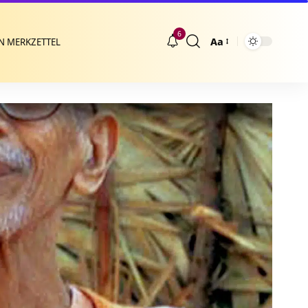
6
Aa
N MERKZETTEL
Größenänderung