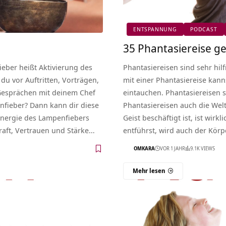
ENTSPANNUNG
PODCAST
35 Phantasiereise 
eber heißt Aktivierung des
Phantasiereisen sind sehr hi
du vor Auftritten, Vorträgen,
mit einer Phantasiereise kann
Gesprächen mit deinem Chef
eintauchen. Phantasiereisen s
fieber? Dann kann dir diese
Phantasiereisen auch die Wel
Energie des Lampenfiebers
Geist beschäftigt ist, ist wir
Kraft, Vertrauen und Stärke…
entführst, wird auch der Kör
OMKARA
VOR 1 JAHR
9.1K VIEWS
Mehr lesen