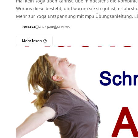
mal kein Yoga üben kannst, übe mindestens die Kombinie
Woraus diese besteht, und warum sie so gut ist, erfährst
Mehr zur Yoga Entspannung mit mp3 Übungsanleitung. E
OMKARA
VOR 1 JAHR
6K VIEWS
Mehr lesen