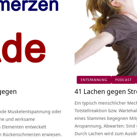
ENTSPANNUNG
PODCAST
 gegen
41 Lachen gegen St
Ein typisch menschlicher Me
Totstellreaktion bzw. Warteh
tende Muskelentspannung oder
eines Stammes begegnen Mitg
che und wirksame
Anspannung, Abwarten: Sind 
 Elementen entwickelt
Durch Lachen wird zum Ausdru
en Rückenschmerzen erwiesen.