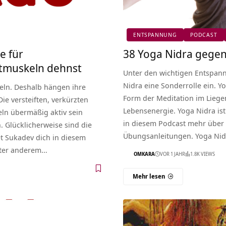
ENTSPANNUNG
PODCAST
e für
38 Yoga Nidra gege
stmuskeln dehnst
Unter den wichtigen Entspa
Nidra eine Sonderrolle ein. Y
eln. Deshalb hängen ihre
Form der Meditation im Liegen
ie versteiften, verkürzten
Lebensenergie. Yoga Nidra is
ln übermäßig aktiv sein
in diesem Podcast mehr über Y
 Glücklicherweise sind die
Übungsanleitungen. Yoga Nid
et Sukadev dich in diesem
nter anderem…
OMKARA
VOR 1 JAHR
1.8K VIEWS
Mehr lesen