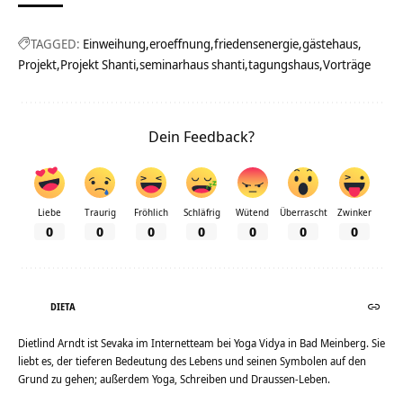
TAGGED:
Einweihung
eroeffnung
friedensenergie
gästehaus
Projekt
Projekt Shanti
seminarhaus shanti
tagungshaus
Vorträge
Dein Feedback?
Liebe
Traurig
Fröhlich
Schläfrig
Wütend
Überrascht
Zwinker
0
0
0
0
0
0
0
DIETA
Dietlind Arndt ist Sevaka im Internetteam bei Yoga Vidya in Bad Meinberg. Sie
liebt es, der tieferen Bedeutung des Lebens und seinen Symbolen auf den
Grund zu gehen; außerdem Yoga, Schreiben und Draussen-Leben.