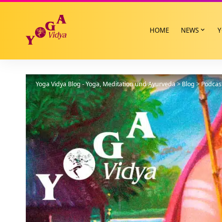
HOME
NEWS
Y
Yoga Vidya Blog - Yoga, Meditation und Ayurveda
>
Blog
>
Podcas