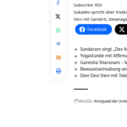
Subscribe:
RSS
Sukadev spricht über
Vivek
Vers mit Sanskrit, Devanaga
Facebook
Sundaram singt „Dev 
Yogastunde mit Affirm
Ganesha Sharanam – M
Bewusstseinsübung und 
Devi Devi Devi mit Tob
TAGGED:
Kronjuwel der Unt