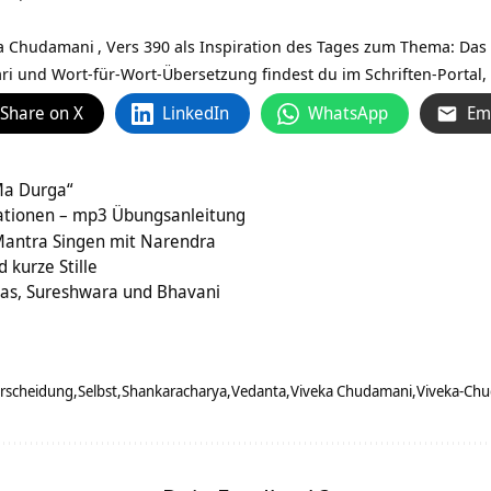
a Chudamani
, Vers 390 als Inspiration des Tages zum Thema: Das
ri und Wort-für-Wort-Übersetzung findest du im Schriften-Portal, 
Share on X
LinkedIn
WhatsApp
Em
Ma Durga“
ationen – mp3 Übungsanleitung
antra Singen mit Narendra
kurze Stille
ias, Sureshwara und Bhavani
erscheidung
Selbst
Shankaracharya
Vedanta
Viveka Chudamani
Viveka-Ch