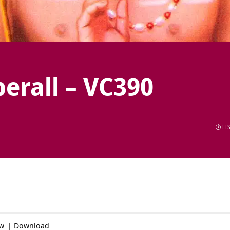
berall – VC390
LES
ow
|
Download