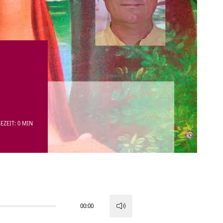
EZEIT: 0 MIN
00:00
Pfeiltasten