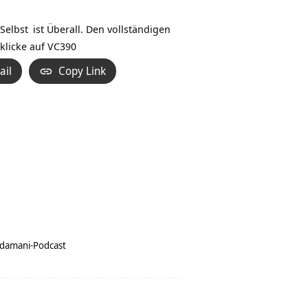
Hoch/Runter
benutzen,
Selbst
ist Überall. Den vollständigen
um
klicke auf
VC390
die
ail
Copy Link
Lautstärke
zu
regeln.
udamani-Podcast