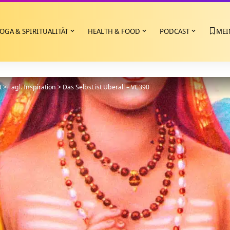
OGA & SPIRITUALITÄT
HEALTH & FOOD
PODCAST
MEI
t
>
Tägl. Inspiration
>
Das Selbst ist Überall – VC390