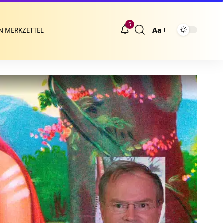
5
Aa
N MERKZETTEL
Größenänderung