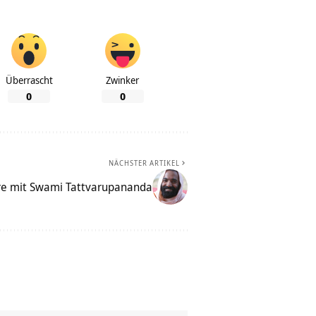
Überrascht
Zwinker
0
0
NÄCHSTER ARTIKEL
e mit Swami Tattvarupananda