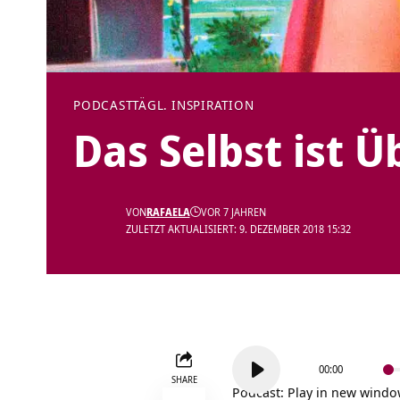
PODCAST
TÄGL. INSPIRATION
Das Selbst ist Ü
VON
RAFAELA
VOR 7 JAHREN
ZULETZT AKTUALISIERT: 9. DEZEMBER 2018 15:32
Audio-
00:00
Player
SHARE
Podcast:
Play in new wind