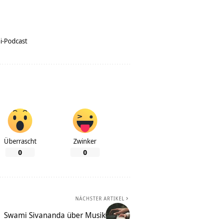
i-Podcast
Überrascht
Zwinker
0
0
NÄCHSTER ARTIKEL
Swami Sivananda über Musik