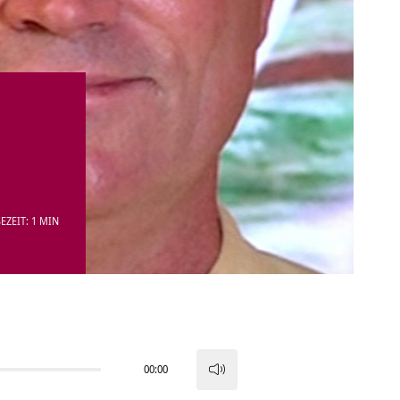
EZEIT: 1 MIN
00:00
Pfeiltasten