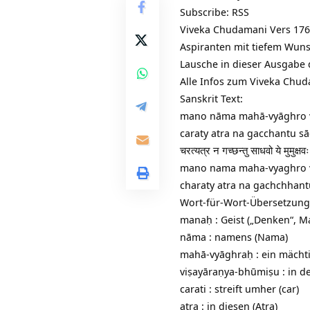
Subscribe:
RSS
Viveka Chudamani Vers 17
Aspiranten mit tiefem Wuns
Lausche in dieser Ausgabe
Alle Infos zum Viveka Chu
Sanskrit Text:
mano nāma mahā-vyāghro v
caraty atra na gacchantu sādh
चरत्यत्र न गच्छन्तु साधवो ये मुमुक
mano nama maha-vyaghro 
charaty atra na gachchhan
Wort-für-Wort-Übersetzung
manaḥ : Geist („Denken“, M
nāma : namens (Nama)
mahā-vyāghraḥ : ein mächti
viṣayāraṇya-bhūmiṣu : in de
carati : streift umher (car)
atra : in diesen (Atra)