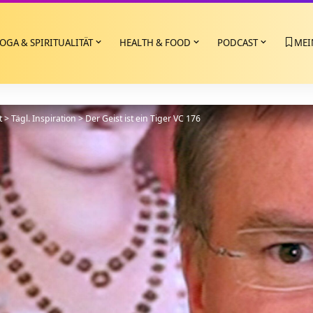
OGA & SPIRITUALITÄT
HEALTH & FOOD
PODCAST
MEI
t
>
Tägl. Inspiration
>
Der Geist ist ein Tiger VC 176