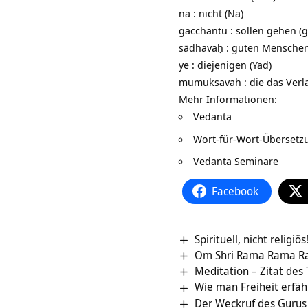
na : nicht (Na)
gacchantu : sollen gehen (
sādhavaḥ : guten Menschen
ye : diejenigen (Yad)
mumukṣavaḥ : die das Verl
Mehr Informationen:
Vedanta
Wort-für-Wort-Überset
Vedanta Seminare
Facebook
Spirituell, nicht religiös
Om Shri Rama Rama Ra
Meditation – Zitat des
Wie man Freiheit erfäh
Der Weckruf des Gurus