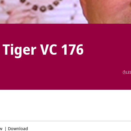
n Tiger VC 176
LES
ow
|
Download