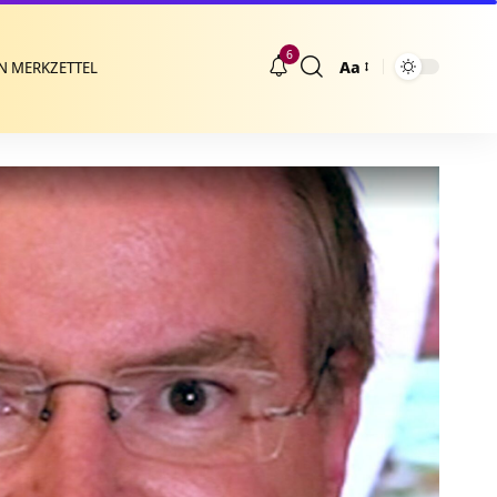
6
Aa
N MERKZETTEL
Größenänderung