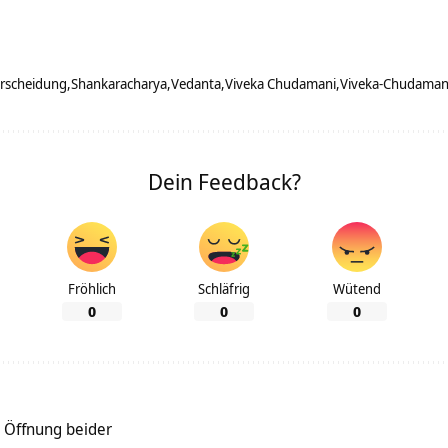
erscheidung
Shankaracharya
Vedanta
Viveka Chudamani
Viveka-Chudaman
Dein Feedback?
Fröhlich
Schläfrig
Wütend
0
0
0
Öffnung beider