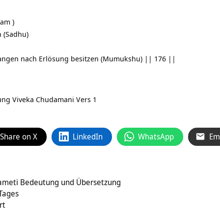
gam )
 (Sadhu)
angen nach Erlösung besitzen (Mumukshu) || 176 ||
zung
Viveka Chudamani Vers 1
Share on X
LinkedIn
WhatsApp
Em
!
meti Bedeutung und Übersetzung
 Tages
rt