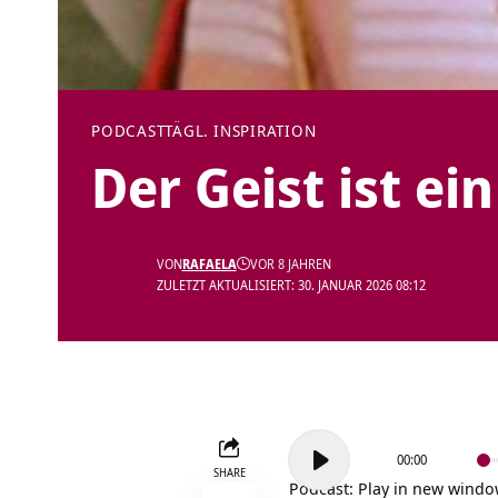
PODCAST
TÄGL. INSPIRATION
Der Geist ist ei
VON
RAFAELA
VOR 8 JAHREN
ZULETZT AKTUALISIERT: 30. JANUAR 2026 08:12
Audio-
00:00
Player
SHARE
Podcast:
Play in new wind