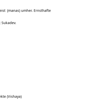
Hoch/Runter
benutzen,
eist
(manas) umher. Ernsthafte
um
die
t Sukadev.
Lautstärke
zu
regeln.
kte (Vishaya)