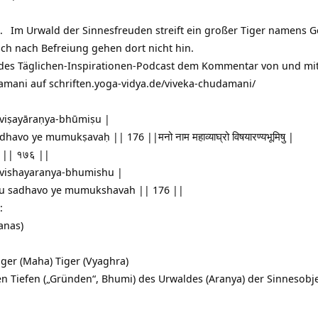
6.
Im Urwald der Sinnesfreuden streift ein großer Tiger namens
G
ch nach Befreiung gehen dort nicht hin.
 des Täglichen-Inspirationen-Podcast dem Kommentar von und mi
damani auf
schriften.yoga-vidya.de/viveka-chudamani/
iṣayāraṇya-bhūmiṣu |
avo ye mumukṣavaḥ || 176 ||मनो नाम महाव्याघ्रो विषयारण्यभूमिषु |
्षवः || १७६ ||
vishayaranya-bhumishu |
tu sadhavo ye mumukshavah || 176 ||
:
anas)
ger (Maha) Tiger (Vyaghra)
n Tiefen („Gründen“, Bhumi) des Urwaldes (Aranya) der Sinnesobje