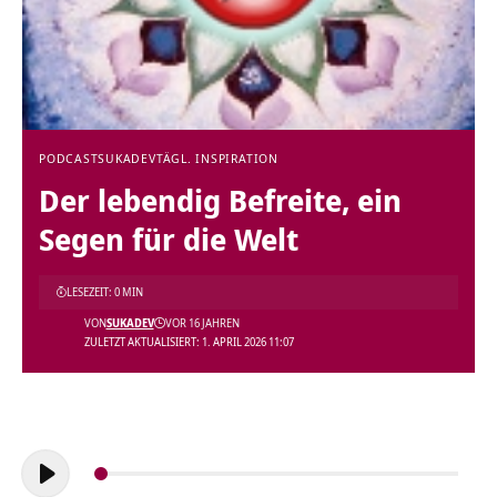
PODCAST
SUKADEV
TÄGL. INSPIRATION
Der lebendig Befreite, ein
Segen für die Welt
LESEZEIT: 0 MIN
VON
SUKADEV
VOR 16 JAHREN
ZULETZT AKTUALISIERT: 1. APRIL 2026 11:07
Audio-
Player