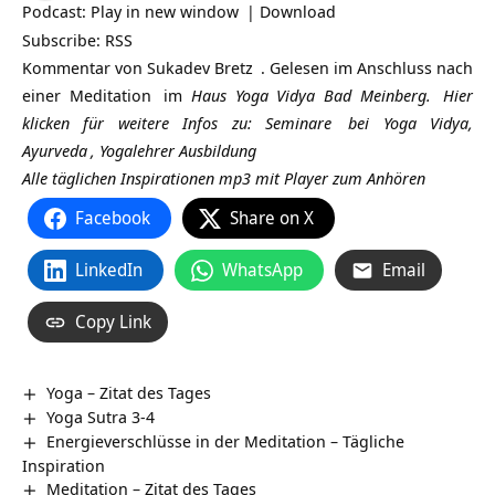
Podcast:
Play in new window
|
Download
Subscribe:
RSS
Kommentar von
Sukadev Bretz
. Gelesen im Anschluss nach
einer
Meditation
im
Haus Yoga Vidya Bad Meinberg.
Hier
klicken für weitere Infos zu:
Seminare
bei Yoga Vidya,
Ayurveda
,
Yogalehrer Ausbildung
Alle täglichen Inspirationen mp3 mit Player zum Anhören
Facebook
Share on X
LinkedIn
WhatsApp
Email
Copy Link
Yoga – Zitat des Tages
Yoga Sutra 3-4
Energieverschlüsse in der Meditation – Tägliche
Inspiration
Meditation – Zitat des Tages