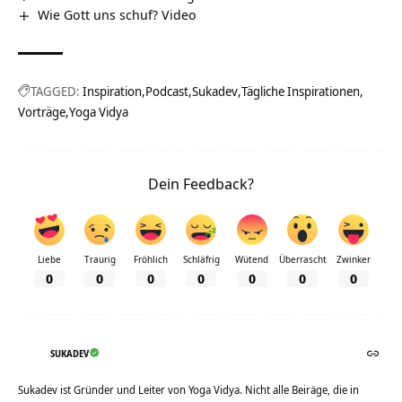
Wie Gott uns schuf? Video
TAGGED:
Inspiration
Podcast
Sukadev
Tägliche Inspirationen
Vorträge
Yoga Vidya
Dein Feedback?
Liebe
Traurig
Fröhlich
Schläfrig
Wütend
Überrascht
Zwinker
0
0
0
0
0
0
0
SUKADEV
Sukadev ist Gründer und Leiter von Yoga Vidya. Nicht alle Beiräge, die in