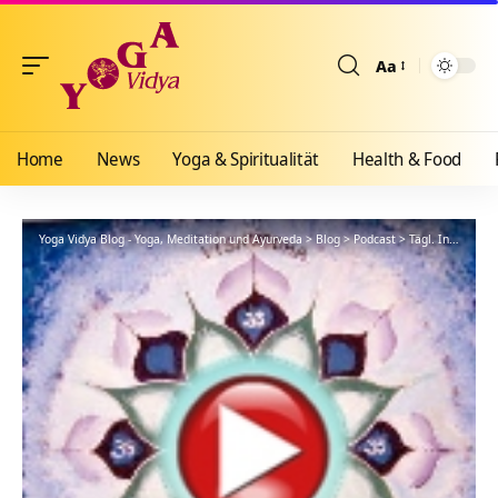
Aa
Größenänderun
Home
News
Yoga & Spiritualität
Health & Food
Yoga Vidya Blog - Yoga, Meditation und Ayurveda
>
Blog
>
Podcast
>
Tägl. Inspiration