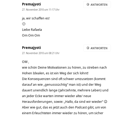
Premajyoti
ANTWORTEN
27. November 2010 um 11:17 Uhr
ja, wir schaffen es!
🙂
Liebe Rafaela
Om Om Om
Premajyoti
ANTWORTEN
27. November 2010 um 08:21 Uhr
OM ,
wie schön Deine Motivationen zu hören, zu streben nach
Hohen Idealen, es ist ein Weg der sich lohnt!
Die Konsequenzen sind oft schwer umzusetzen (kommt
darauf an wie „genusssüchtig“ man ist) und der Weg
dauert unendlich lange (Jahrzehnte, mehrere Leben) und
an jeder Ecke warten immer wieder alte/ neue
Herausforderungen, sowie: „Hallo, da sind wir wieder“ 😉
Aber wie gut, das es jetzt auch den Podcast gibt, um von
einem Erleuchteten immer wieder zu hören, um sicher