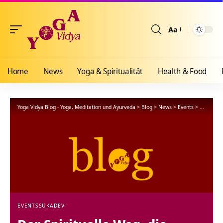
Aa
Größenänderun
Home
News
Yoga & Spiritualität
Health & Food
Yoga Vidya Blog - Yoga, Meditation und Ayurveda
>
Blog
>
News
>
Events
>
Der Spiri
EVENTS
SUKADEV