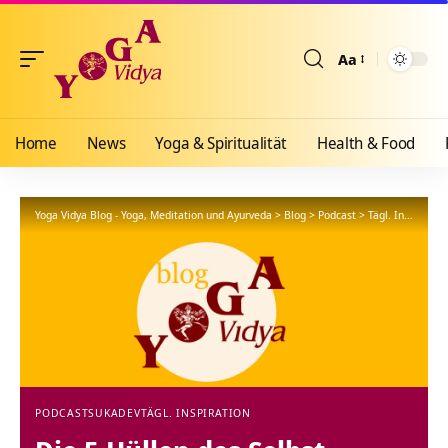
Aa
Größenänderun
Home
News
Yoga & Spiritualität
Health & Food
Yoga Vidya Blog - Yoga, Meditation und Ayurveda
>
Blog
>
Podcast
>
Tägl. Inspiration
PODCAST
SUKADEV
TÄGL. INSPIRATION