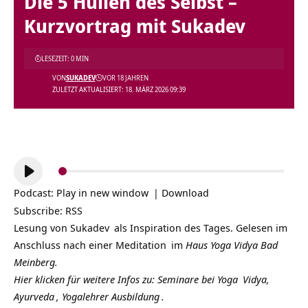
Die 5 Hüllen des Selbst –
Kurzvortrag mit Sukadev
LESEZEIT: 0 MIN
VON
SUKADEV
VOR 18 JAHREN
ZULETZT AKTUALISIERT: 18. MÄRZ 2026 09:39
Audio-
Player
Podcast:
Play in new window
|
Download
Subscribe:
RSS
Lesung von
Sukadev
als Inspiration des Tages. Gelesen im
Anschluss nach einer
Meditation
im
Haus Yoga Vidya Bad
Meinberg.
Hier klicken für weitere Infos zu: Seminare bei
Yoga
Vidya,
Ayurveda
,
Yogalehrer Ausbildung
.