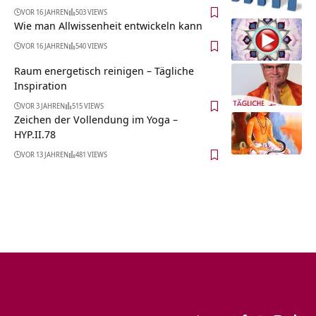
VOR 16 JAHREN
503 VIEWS
Wie man Allwissenheit entwickeln kann
VOR 16 JAHREN
540 VIEWS
Raum energetisch reinigen – Tägliche
Inspiration
VOR 3 JAHREN
515 VIEWS
Zeichen der Vollendung im Yoga –
HYP.II.78
VOR 13 JAHREN
481 VIEWS