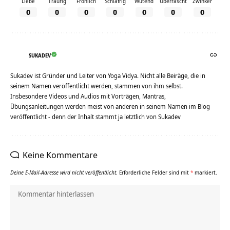
Liebe
Traurig
Fröhlich
Schläfrig
Wütend
Überrascht
Zwinker
0
0
0
0
0
0
0
SUKADEV
Sukadev ist Gründer und Leiter von Yoga Vidya. Nicht alle Beiräge, die in
seinem Namen veröffentlicht werden, stammen von ihm selbst.
Insbesondere Videos und Audios mit Vorträgen, Mantras,
Übungsanleitungen werden meist von anderen in seinem Namen im Blog
veröffentlicht - denn der Inhalt stammt ja letztlich von Sukadev
Keine Kommentare
Deine E-Mail-Adresse wird nicht veröffentlicht.
Erforderliche Felder sind mit
*
markiert.