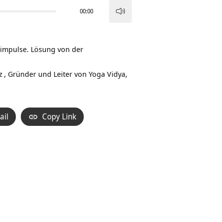
00:00
Pfeiltasten
Hoch/Runter
benutzen,
simpulse. Lösung von der
um
die
z
, Gründer und Leiter von Yoga Vidya,
Lautstärke
zu
regeln.
ail
Copy Link