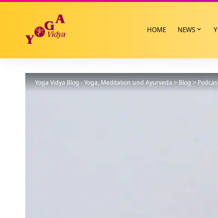
HOME
NEWS
Y
Yoga Vidya Blog - Yoga, Meditation und Ayurveda
>
Blog
>
Podcas