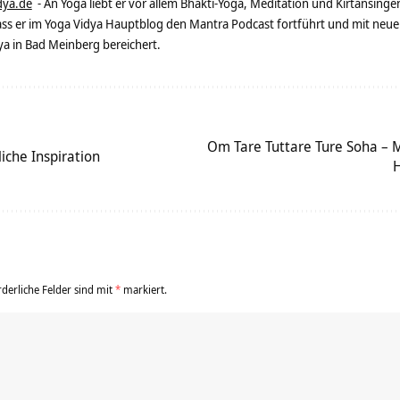
dya.de
- An Yoga liebt er vor allem Bhakti-Yoga, Meditation und Kirtansingen
dass er im Yoga Vidya Hauptblog den Mantra Podcast fortführt und mit neue
 in Bad Meinberg bereichert.
Om Tare Tuttare Ture Soha – M
iche Inspiration
H
rderliche Felder sind mit
*
markiert.