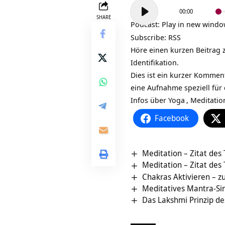
Audio-
00:00
Player
SHARE
Podcast:
Play in new wind
Subscribe:
RSS
Höre einen kurzen Beitrag 
Identifikation.
Dies ist ein kurzer Kommen
eine Aufnahme speziell für
Infos über
Yoga
,
Meditatio
Facebook
Meditation – Zitat des
Meditation – Zitat des
Chakras Aktivieren – z
Meditatives Mantra-Si
Das Lakshmi Prinzip de