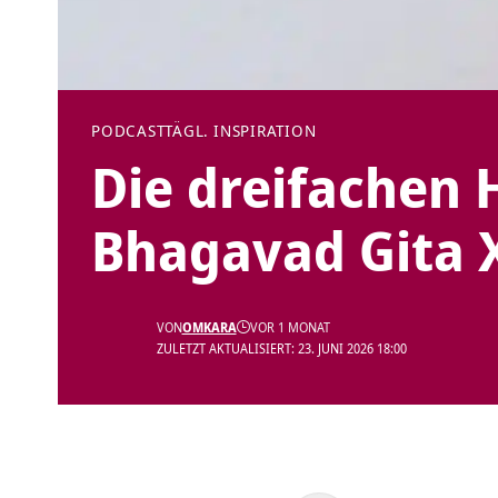
PODCAST
TÄGL. INSPIRATION
Die dreifachen
Bhagavad Gita X
VON
OMKARA
VOR 1 MONAT
ZULETZT AKTUALISIERT: 23. JUNI 2026 18:00