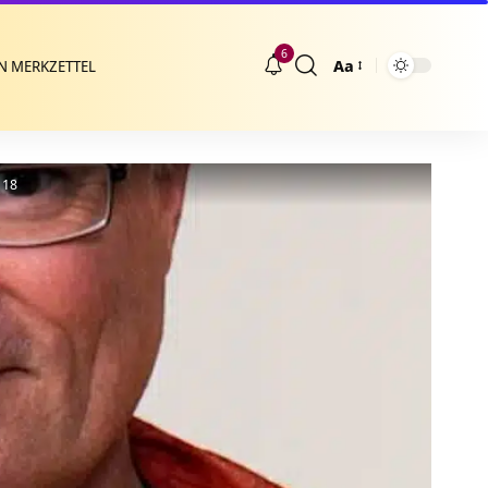
6
Aa
N MERKZETTEL
Größenänderung
 18