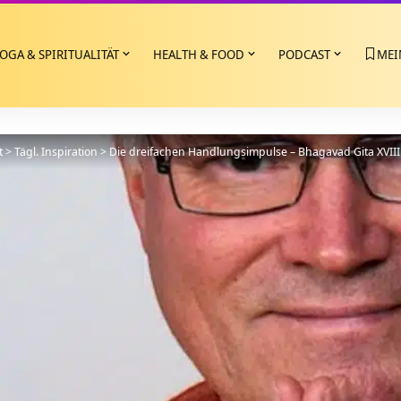
OGA & SPIRITUALITÄT
HEALTH & FOOD
PODCAST
MEI
t
>
Tägl. Inspiration
>
Die dreifachen Handlungsimpulse – Bhagavad Gita XVIII