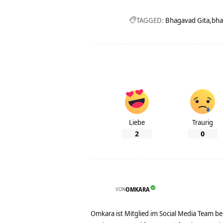
TAGGED:
Bhagavad Gita
bha
Liebe
Traurig
2
0
VON
OMKARA
Omkara ist Mitglied im Social Media Team b