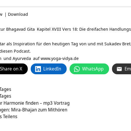
ow
|
Download
zur
Bhagavad Gita
Kapitel XVIII Vers 18: Die dreifachen Handlung
tar als Inspiration für den heutigen Tag von und mit
Sukadev Bret
 diesen Podcast.
n
und
Ayurveda
auf
www.yoga-vidya.de
Share on X
LinkedIn
WhatsApp
Em
 Tages
 Tages
ur Harmonie finden – mp3 Vortrag
ngen: Mira-Bhajan zum Mithören
s Teilens