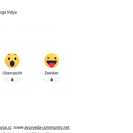
oga Vidya
Überrascht
Zwinker
0
0
yoga.cc
sowie
ayurveda-community.net