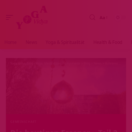
Aa
Größenänderun
Home
News
Yoga & Spiritualität
Health & Food
Yoga Vidya Blog - Yoga, Meditation und Ayurveda
>
Blog
>
News
>
Ashrams
>
Gemein
GEMEINSCHAFT