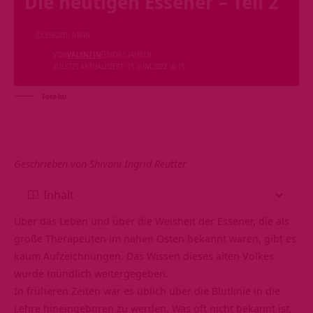
Die heutigen Essener – Teil 2
LESEZEIT: 6 MIN
VON
VALENTIN
VOR 5 JAHREN
ZULETZT AKTUALISIERT: 15. JUNI 2022 16:15
Foto hu
Geschrieben von Shivani Ingrid Reutter
Inhalt
Über das Leben und über die Weisheit der Essener, die als
große Therapeuten im nahen Osten bekannt waren, gibt es
kaum Aufzeichnungen. Das Wissen dieses alten Volkes
wurde mündlich weitergegeben.
In früheren Zeiten war es üblich über die Blutlinie in die
Lehre hineingeboren zu werden. Was oft nicht bekannt ist,