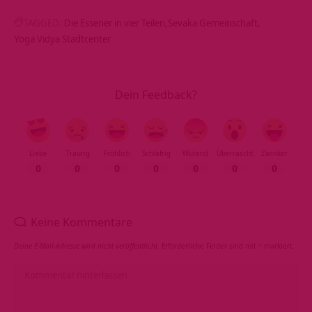
TAGGED:
Die Essener in vier Teilen
Sevaka Gemeinschaft
Yoga Vidya Stadtcenter
Dein Feedback?
Liebe
Traurig
Fröhlich
Schläfrig
Wütend
Überrascht
Zwinker
0
0
0
0
0
0
0
Keine Kommentare
Deine E-Mail-Adresse wird nicht veröffentlicht.
Erforderliche Felder sind mit
*
markiert.