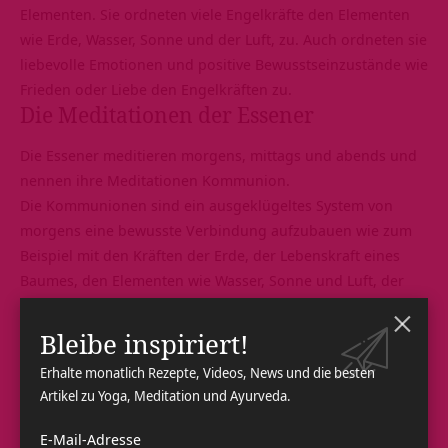
Elementen. Sie ordneten viele Engelkräfte den Elementen
wie Erde, Wasser, Sonne und der Luft, zu. Auch ordneten sie
liebevolle Emotionen und positive Bewusstseinzustände wie
Frieden oder Liebe den Engelkräften zu.
Die Meditationen der Essener
Die Essener meditieren morgens, mittags und abends und
nennen ihre Meditationen Kommunion.
Die Kommunionen sind ein ausgeklügeltes System von
morgens eine bewusste Verbindung aufzubauen wie zum
Beispiel mit den Kräften der Erde, der Lebenskraft eines
Baumes, den Elementen wie Wasser, Sonne und Luft, der
Weisheit der Erde, über die Freude und Schönheit der Erde.
Diese Kräfte werden in den Körper zur Regeneration von
Bleibe inspiriert!
Organen gelenkt oder zur Heilung des Emotional – oder
Erhalte monatlich Rezepte, Videos, News und die besten
Mentalfeldes.
Artikel zu Yoga, Meditation und Ayurveda.
Abends wird eine Kommunion, eine Anbindung,
Verbindung aufgebaut mit Vater/Mutter Gott, den
E-Mail-Adresse