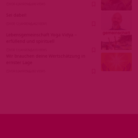
VOR 4 JAHREN
606 VIEWS
Sei dabei!
VOR 12 JAHREN
462 VIEWS
Lebensgemeinschaft Yoga Vidya –
erfüllend und spirituell
VOR 13 JAHREN
610 VIEWS
Wir brauchen deine Wertschätzung in
ernster Lage
VOR 6 JAHREN
682 VIEWS