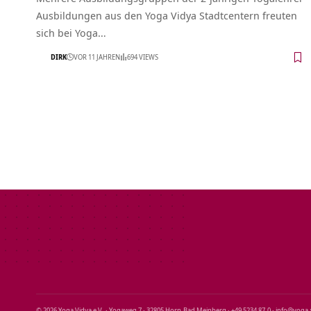
Ausbildungen aus den Yoga Vidya Stadtcentern freuten
sich bei Yoga…
DIRK
VOR 11 JAHREN
694 VIEWS
© 2026 Yoga Vidya e.V. · Yogaweg 7 · 32805 Horn‑Bad Meinberg · +49 5234 87‑0 · info@yoga