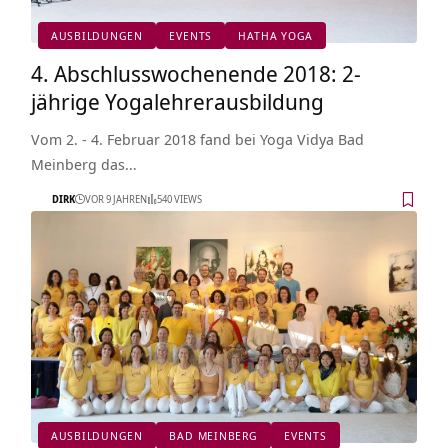
AUSBILDUNGEN
EVENTS
HATHA YOGA
4. Abschlusswochenende 2018: 2-
jährige Yogalehrerausbildung
Vom 2. - 4. Februar 2018 fand bei Yoga Vidya Bad
Meinberg das…
DIRK
VOR 9 JAHREN
540 VIEWS
AUSBILDUNGEN
BAD MEINBERG
EVENTS