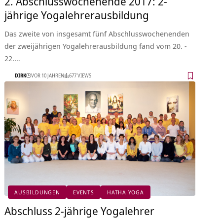
2. Abschlusswochenende 2017: 2-
jährige Yogalehrerausbildung
Das zweite von insgesamt fünf Abschlusswochenenden
der zweijährigen Yogalehrerausbildung fand vom 20. -
22.…
DIRK
VOR 10 JAHREN
677 VIEWS
AUSBILDUNGEN
EVENTS
HATHA YOGA
Abschluss 2-jährige Yogalehrer