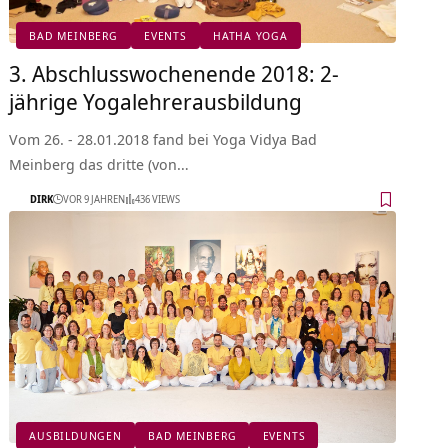
BAD MEINBERG
EVENTS
HATHA YOGA
3. Abschlusswochenende 2018: 2-
jährige Yogalehrerausbildung
Vom 26. - 28.01.2018 fand bei Yoga Vidya Bad
Meinberg das dritte (von…
DIRK
VOR 9 JAHREN
436 VIEWS
AUSBILDUNGEN
BAD MEINBERG
EVENTS