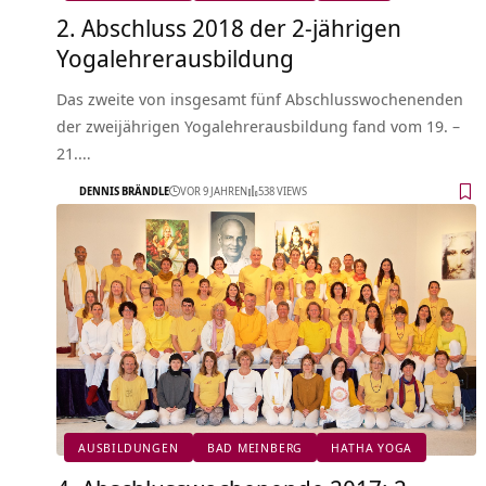
2. Abschluss 2018 der 2-jährigen
Yogalehrerausbildung
Das zweite von insgesamt fünf Abschlusswochenenden
der zweijährigen Yogalehrerausbildung fand vom 19. –
21.…
DENNIS BRÄNDLE
VOR 9 JAHREN
538 VIEWS
AUSBILDUNGEN
BAD MEINBERG
HATHA YOGA