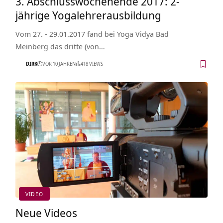
3. Abschlusswochenende 2017: 2-
jährige Yogalehrerausbildung
Vom 27. - 29.01.2017 fand bei Yoga Vidya Bad
Meinberg das dritte (von…
DIRK
VOR 10 JAHREN
418 VIEWS
VIDEO
Neue Videos