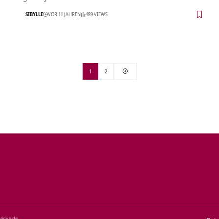
SIBYLLE
VOR 11 JAHREN
489 VIEWS
1
2
‑vidya.de