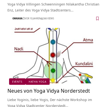
Yoga Vidya Villingen Schwenningen Nilakantha Christian
Enz, Leiter des Yoga Vidya Stadtcenters…
OMKARA
VOR 10 JAHREN
566 VIEWS
EVENTS
HATHA YOGA
Neues von Yoga Vidya Norderstedt
Liebe Yoginis, liebe Yogis, Der nächste Workshop im
Yoga Vidya Stadtcenter Norderstedt…