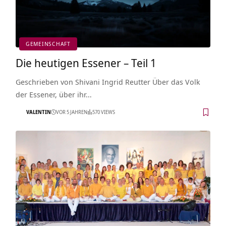
GEMEINSCHAFT
Die heutigen Essener – Teil 1
Geschrieben von Shivani Ingrid Reutter Über das Volk
der Essener, über ihr…
VALENTIN
VOR 5 JAHREN
570 VIEWS