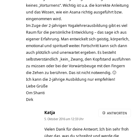
keines „Vorturnens“. Wichtig ist u.a. die korrekte Anleitung
und das Wissen, wie ein Asana richtig ausgeführt bzw.
eingenommen wird.
Im Zuge der 2-jährigen Yogalehrerausbildung gibt es viel
Raum für die persönliche Entwicklung – das sage ich aus
eigener Erfahrung. Man entwickelt sich geistig, körperlich,
emotional und spirituell weiter. Fortschritt kann sich dann
auch plötzlich und unerwartet ergeben. Es besteht
selbstverständlich _kein_ Zwang, den Kopfstand ausführen
zu müssen oder bei der Vorwärtsbeuge mit den Fingern
die Zehen zu berühren. Das ist nicht notwendig. 🙂
Ich kann die 2-jährige Ausbildung nur empfehlen!
Liebe Grüße
Om Shanti
Dirk
Katja
ANTWORTEN
5. Oktober 2016 um 12:33 Uhr
Vielen Dank für deine Antwort. Ich bin sehr froh
über das, was du schreibst und werde die