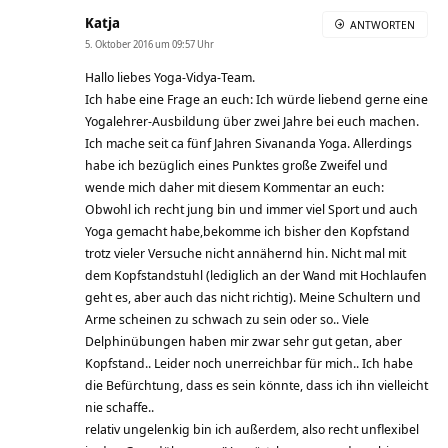
Katja
ANTWORTEN
5. Oktober 2016 um 09:57 Uhr
Hallo liebes Yoga-Vidya-Team.
Ich habe eine Frage an euch: Ich würde liebend gerne eine
Yogalehrer-Ausbildung über zwei Jahre bei euch machen.
Ich mache seit ca fünf Jahren Sivananda Yoga. Allerdings
habe ich bezüglich eines Punktes große Zweifel und
wende mich daher mit diesem Kommentar an euch:
Obwohl ich recht jung bin und immer viel Sport und auch
Yoga gemacht habe,bekomme ich bisher den Kopfstand
trotz vieler Versuche nicht annähernd hin. Nicht mal mit
dem Kopfstandstuhl (lediglich an der Wand mit Hochlaufen
geht es, aber auch das nicht richtig). Meine Schultern und
Arme scheinen zu schwach zu sein oder so.. Viele
Delphinübungen haben mir zwar sehr gut getan, aber
Kopfstand.. Leider noch unerreichbar für mich.. Ich habe
die Befürchtung, dass es sein könnte, dass ich ihn vielleicht
nie schaffe..
relativ ungelenkig bin ich außerdem, also recht unflexibel