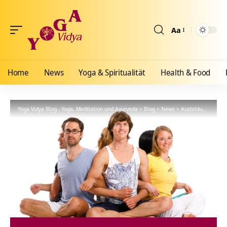
Aa
Größenänderun
Home
News
Yoga & Spiritualität
Health & Food
Yoga Vidya Blog - Yoga, Meditation und Ayurveda
>
Blog
>
News
>
Ausbildungen
>
2-