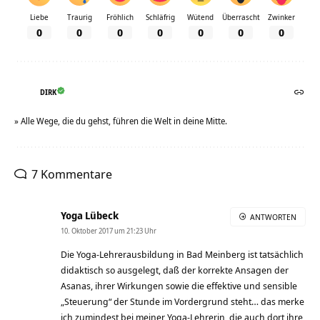
Liebe
Traurig
Fröhlich
Schläfrig
Wütend
Überrascht
Zwinker
0
0
0
0
0
0
0
DIRK
» Alle Wege, die du gehst, führen die Welt in deine Mitte.
7 Kommentare
Yoga Lübeck
ANTWORTEN
10. Oktober 2017 um 21:23 Uhr
Die Yoga-Lehrerausbildung in Bad Meinberg ist tatsächlich
didaktisch so ausgelegt, daß der korrekte Ansagen der
Asanas, ihrer Wirkungen sowie die effektive und sensible
„Steuerung“ der Stunde im Vordergrund steht… das merke
ich zumindest bei meiner Yoga-Lehrerin, die auch dort ihre