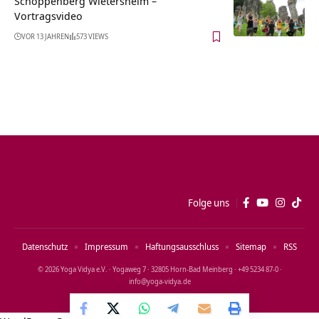
Schoppenberg Wietersheim‏‎ –
Vortragsvideo
VOR 13 JAHREN
573 VIEWS
Folge uns
Datenschutz
Impressum
Haftungsausschluss
Sitemap
RSS
© 2026 Yoga Vidya e.V. · Yogaweg 7 · 32805 Horn‑Bad Meinberg · +49 5234 87‑0 ·
info@yoga‑vidya.de