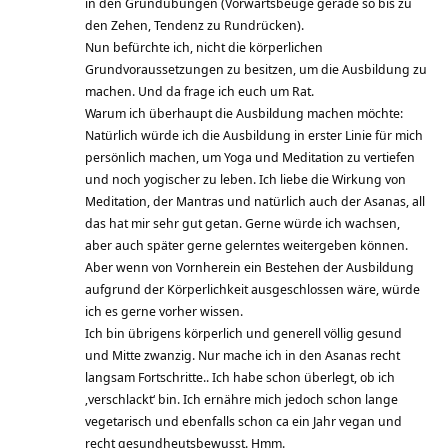
in den Grundübungen (Vorwärtsbeuge gerade so bis zu
den Zehen, Tendenz zu Rundrücken).
Nun befürchte ich, nicht die körperlichen
Grundvoraussetzungen zu besitzen, um die Ausbildung zu
machen. Und da frage ich euch um Rat.
Warum ich überhaupt die Ausbildung machen möchte:
Natürlich würde ich die Ausbildung in erster Linie für mich
persönlich machen, um Yoga und Meditation zu vertiefen
und noch yogischer zu leben. Ich liebe die Wirkung von
Meditation, der Mantras und natürlich auch der Asanas, all
das hat mir sehr gut getan. Gerne würde ich wachsen,
aber auch später gerne gelerntes weitergeben können.
Aber wenn von Vornherein ein Bestehen der Ausbildung
aufgrund der Körperlichkeit ausgeschlossen wäre, würde
ich es gerne vorher wissen.
Ich bin übrigens körperlich und generell völlig gesund
und Mitte zwanzig. Nur mache ich in den Asanas recht
langsam Fortschritte.. Ich habe schon überlegt, ob ich
‚verschlackt‘ bin. Ich ernähre mich jedoch schon lange
vegetarisch und ebenfalls schon ca ein Jahr vegan und
recht gesundheutsbewusst. Hmm.