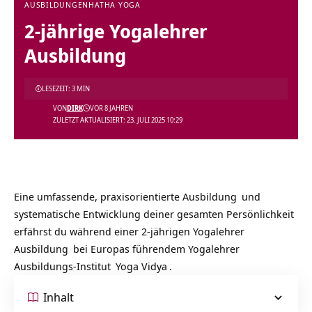
AUSBILDUNGEN
HATHA YOGA
2-jährige Yogalehrer
Ausbildung
LESEZEIT: 3 MIN
VON
DIRK
VOR 8 JAHREN
ZULETZT AKTUALISIERT: 23. JULI 2025 10:29
Eine umfassende, praxisorientierte
Ausbildung
und
systematische Entwicklung deiner gesamten Persönlichkeit
erfährst du während einer
2-jährigen Yogalehrer
Ausbildung
bei Europas führendem
Yogalehrer
Ausbildungs-Institut
Yoga Vidya
.
Inhalt