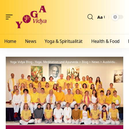
Aa
Größenänderun
Home
News
Yoga & Spiritualität
Health & Food
Yoga Vidya Blog - Yoga, Meditation und Ayurveda
>
Blog
>
News
>
Ausbildungen
>
4.