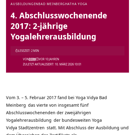
AUSBILDUNGEN
BAD MEINBERG
HATHA YOGA
4. Abschlusswochenende
2017: 2-jährige
Yogalehrerausbildung
LESEZEIT: 2 MIN
VON
DIRK
VOR 10 JAHREN
ZULETZT AKTUALISIERT: 10. MÄRZ 2026 10:01
Vom 3. – 5. Februar 2017 fand bei
Yoga Vidya Bad
Meinberg
das vierte von insgesamt fünf
Abschlusswochenenden der
zweijährigen
Yogalehrerausbildung
der bundesweiten
Yoga
Vidya Stadtzentren
statt. Mit Abschluss der Ausbildung und
dem Übereichen des Zertifikats als