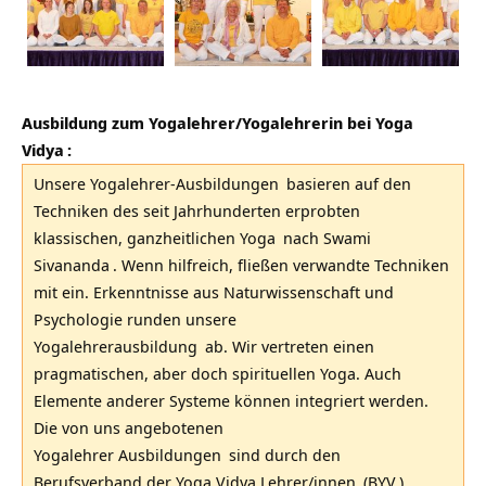
Ausbildung zum Yogalehrer/Yogalehrerin bei Yoga
Vidya
:
Unsere
Yogalehrer-Ausbildungen
basieren auf den
Techniken des seit Jahrhunderten erprobten
klassischen,
ganzheitlichen Yoga
nach
Swami
Sivananda
. Wenn hilfreich, fließen verwandte Techniken
mit ein. Erkenntnisse aus Naturwissenschaft und
Psychologie runden unsere
Yogalehrerausbildung
ab. Wir vertreten einen
pragmatischen, aber doch spirituellen Yoga. Auch
Elemente anderer Systeme können integriert werden.
Die von uns angebotenen
Yogalehrer Ausbildungen
sind durch den
Berufsverband der Yoga Vidya Lehrer/innen
(
BYV
)