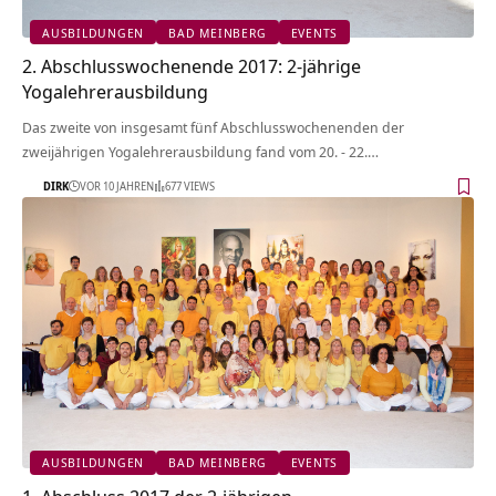
AUSBILDUNGEN
BAD MEINBERG
EVENTS
2. Abschlusswochenende 2017: 2-jährige
Yogalehrerausbildung
Das zweite von insgesamt fünf Abschlusswochenenden der
zweijährigen Yogalehrerausbildung fand vom 20. - 22.…
DIRK
VOR 10 JAHREN
677 VIEWS
AUSBILDUNGEN
BAD MEINBERG
EVENTS