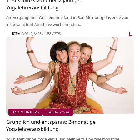
1. Abschluss 2017 der 2-jährigen
Yogalehrerausbildung
Am vergangenen Wochenende fand in Bad Meinberg das erste von
insgesamt fünf Abschlusswochenenden…
DIRK
VOR 10 JAHREN
553 VIEWS
BAD MEINBERG
HATHA YOGA
Gründlich und entspannt: 2-monatige
Yogalehrerausbildung
Wir bieten dir bei Yoga Vidya Bad Meinberg eine zweimonatige