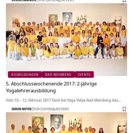
DENNIS BRÄNDLE
VOR 9 JAHREN
540 VIEWS
AUSBILDUNGEN
BAD MEINBERG
EVENTS
5. Abschlusswochenende 2017: 2-jährige
Yogalehrerausbildung
Vom 10. - 12. Februar 2017 fand bei Yoga Vidya Bad Meinberg das…
SIMON MEYER
VOR 9 JAHREN
469 VIEWS