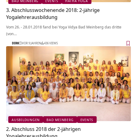
BAD MEINBERG
EVENTS
HATHA YOGA
3. Abschlusswochenende 2018: 2-jährige
Yogalehrerausbildung
Vom 26. - 28.01.2018 fand bei Yoga Vidya Bad Meinberg das dritte
(von…
DIRK
VOR 9 JAHREN
436 VIEWS
AUSBILDUNGEN
BAD MEINBERG
EVENTS
2. Abschluss 2018 der 2-jährigen
Yogalehrerausbildung