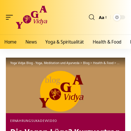
Aa
Größenänderun
Home
News
Yoga & Spiritualität
Health & Food
Yoga Vidya Blog - Yoga, Meditation und Ayurveda
>
Blog
>
Health & Food
>
Ernährun
ERNÄHRUNG
SUKADEV
VIDEO