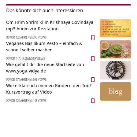
Das könnte dich auch interessieren
Om Hrim Shrim Klim Krishnaya Govindaya
mp3 Audio zur Rezitation
VOR 12 JAHREN
595 VIEWS
Veganes Basilikum Pesto – einfach &
schnell selber machen
VOR 4 JAHREN
519 VIEWS
Wie gefällt dir die neue Startseite von
www.yoga-vidya.de
VOR 17 JAHREN
508 VIEWS
Wie erkläre ich meinen Kindern den Tod?
Kurzvortrag auf Video
VOR 12 JAHREN
445 VIEWS