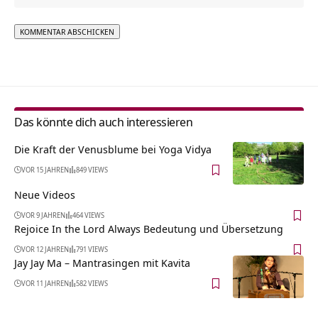
Alternative:
Das könnte dich auch interessieren
Die Kraft der Venusblume bei Yoga Vidya
VOR 15 JAHREN
849 VIEWS
Neue Videos
VOR 9 JAHREN
464 VIEWS
Rejoice In the Lord Always Bedeutung und Übersetzung
VOR 12 JAHREN
791 VIEWS
Jay Jay Ma – Mantrasingen mit Kavita
VOR 11 JAHREN
582 VIEWS