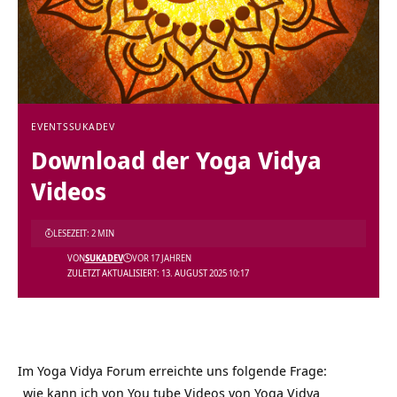
EVENTS
SUKADEV
Download der Yoga Vidya
Videos
LESEZEIT: 2 MIN
VON
SUKADEV
VOR 17 JAHREN
ZULETZT AKTUALISIERT: 13. AUGUST 2025 10:17
Im Yoga Vidya Forum erreichte uns folgende Frage:
„wie kann ich von You tube Videos von Yoga Vidya