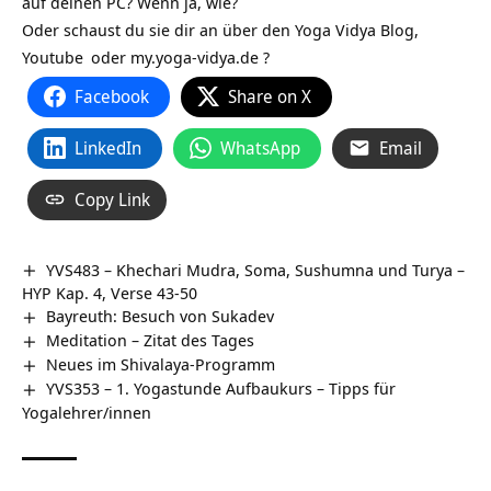
auf deinen PC? Wenn ja, wie?
Oder schaust du sie dir an über den
Yoga Vidya Blog
,
Youtube
oder my.yoga-vidya.de ?
Facebook
Share on X
LinkedIn
WhatsApp
Email
Copy Link
YVS483 – Khechari Mudra, Soma, Sushumna und Turya –
HYP Kap. 4, Verse 43-50
Bayreuth: Besuch von Sukadev
Meditation – Zitat des Tages
Neues im Shivalaya-Programm
YVS353 – 1. Yogastunde Aufbaukurs – Tipps für
Yogalehrer/innen