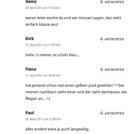
Heinz
ANTWORTEN
28. April 2011 um 11:42 Uhr
waren letze woche da und wir müssen sagen, das sieht
einfach klasse aus!
Dirk
ANTWORTEN
27. April 2011 um 11:05 Uhr
hehe =) meiner ist schön blau…
Fiona
ANTWORTEN
11. April 2011 um 18:44 Uhr
hat jemand schon mal einen gelben pool gesehen? ^^bei
meinen nachbarn steht einer und der zieht dermassen die
fliegen an… =)
Paul
ANTWORTEN
26. März 2011 um 12:00 Uhr
alles andere wäre ja auch langweilig.