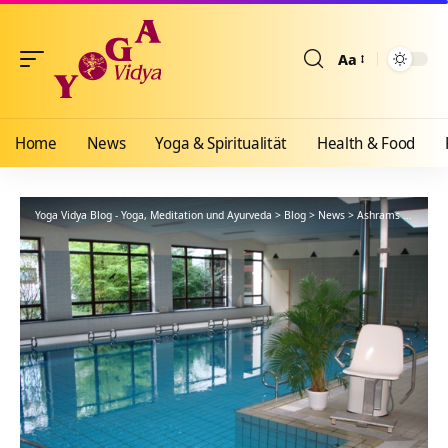
Aa
Größenänderun
Home
News
Yoga & Spiritualität
Health & Food
Yoga Vidya Blog - Yoga, Meditation und Ayurveda
>
Blog
>
News
>
Ashrams
>
Bad Me