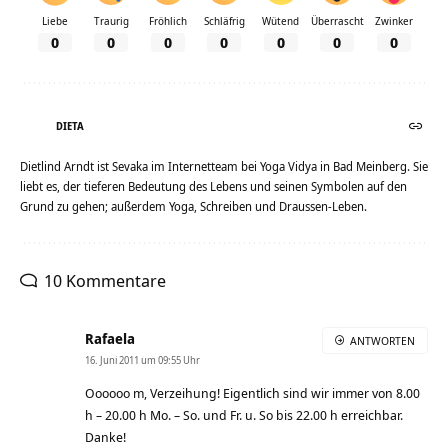
Liebe
Traurig
Fröhlich
Schläfrig
Wütend
Überrascht
Zwinker
0
0
0
0
0
0
0
DIETA
Dietlind Arndt ist Sevaka im Internetteam bei Yoga Vidya in Bad Meinberg. Sie
liebt es, der tieferen Bedeutung des Lebens und seinen Symbolen auf den
Grund zu gehen; außerdem Yoga, Schreiben und Draussen-Leben.
10 Kommentare
Rafaela
ANTWORTEN
16. Juni 2011 um 09:55 Uhr
Oooooo m, Verzeihung! Eigentlich sind wir immer von 8.00
h – 20.00 h Mo. – So. und Fr. u. So bis 22.00 h erreichbar.
Danke!