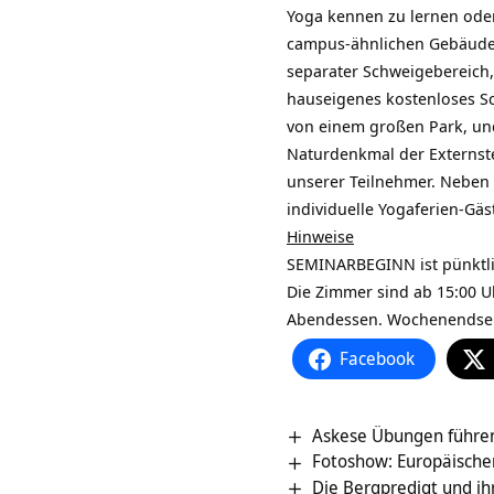
Yoga kennen zu lernen oder 
campus-ähnlichen Gebäudek
separater Schweigebereich,
hauseigenes kostenloses S
von einem großen Park, und
Naturdenkmal der Externste
unserer Teilnehmer. Neben 
individuelle Yogaferien-Gäs
Hinweise
SEMINARBEGINN ist pünktlic
Die Zimmer sind ab 15:00 Uh
Abendessen. Wochenendsem
Facebook
Askese Übungen führe
Fotoshow: Europäische
Die Bergpredigt und i