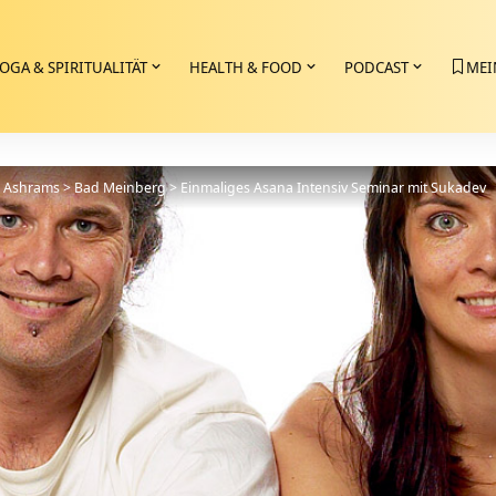
OGA & SPIRITUALITÄT
HEALTH & FOOD
PODCAST
MEI
>
Ashrams
>
Bad Meinberg
>
Einmaliges Asana Intensiv Seminar mit Sukadev