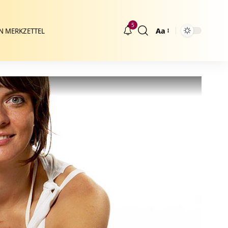
5
Aa
N MERKZETTEL
Größenänderung