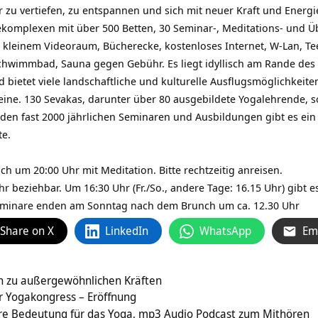
zu vertiefen, zu entspannen und sich mit neuer Kraft und Energie
omplexen mit über 500 Betten, 30 Seminar-, Meditations- und Ü
 kleinem Videoraum, Bücherecke, kostenloses Internet, W-Lan, T
chwimmbad, Sauna gegen Gebühr. Es liegt idyllisch am Rande de
 bietet viele landschaftliche und kulturelle Ausflugsmöglichkeit
ine. 130 Sevakas, darunter über 80 ausgebildete Yogalehrende, 
den fast 2000 jährlichen Seminaren und Ausbildungen gibt es ei
te.
h um 20:00 Uhr mit Meditation. Bitte rechtzeitig anreisen.
r beziehbar. Um 16:30 Uhr (Fr./So., andere Tage: 16.15 Uhr) gibt
inare enden am Sonntag nach dem Brunch um ca. 12.30 Uhr
Share on X
LinkedIn
WhatsApp
Em
n zu außergewöhnlichen Kräften
r Yogakongress – Eröffnung
hre Bedeutung für das Yoga, mp3 Audio Podcast zum Mithören