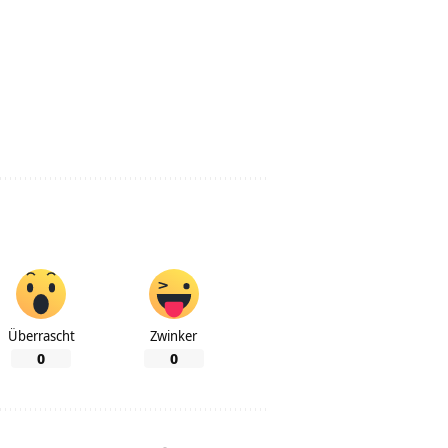
Überrascht
Zwinker
0
0