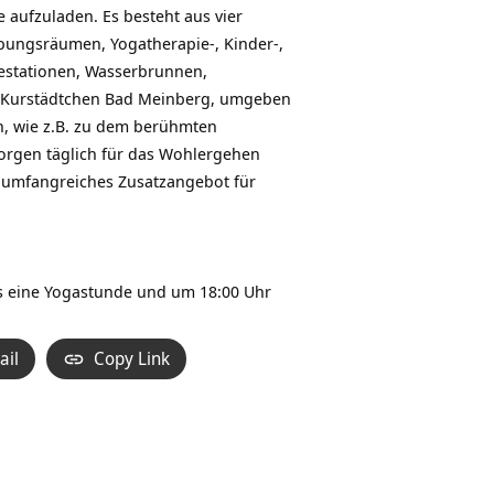
 aufzuladen. Es besteht aus vier
bungsräumen, Yogatherapie-, Kinder-,
eestationen, Wasserbrunnen,
s Kurstädtchen Bad Meinberg, umgeben
en, wie z.B. zu dem berühmten
sorgen täglich für das Wohlergehen
n umfangreiches Zusatzangebot für
 es eine Yogastunde und um 18:00 Uhr
ail
Copy Link