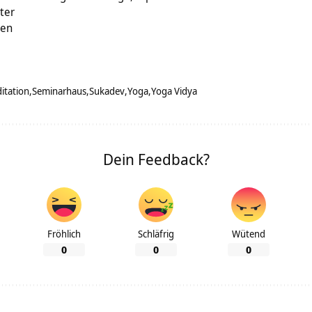
ter
hen
itation
Seminarhaus
Sukadev
Yoga
Yoga Vidya
Dein Feedback?
Fröhlich
Schläfrig
Wütend
0
0
0