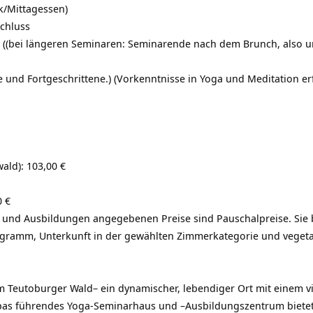
k/Mittagessen)
schluss
((bei längeren Seminaren: Seminarende nach dem Brunch, also u
fe und Fortgeschrittene.) (Vorkenntnisse in Yoga und Meditation erf
ald): 103,00 €
 €
 und Ausbildungen angegebenen Preise sind Pauschalpreise. Sie 
ogramm, Unterkunft in der gewählten Zimmerkategorie und vegeta
 Teutoburger Wald– ein dynamischer, lebendiger Ort mit einem vi
pas führendes Yoga-Seminarhaus und –Ausbildungszentrum biete