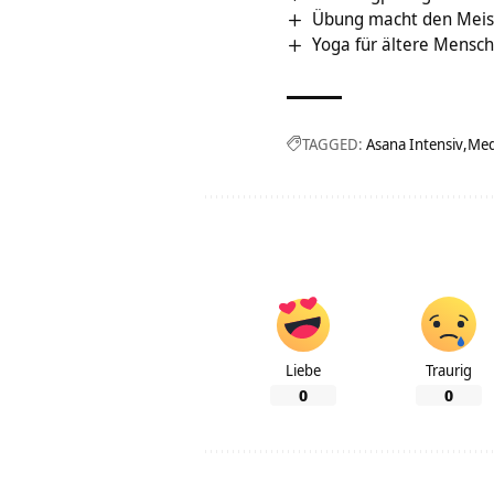
Übung macht den Meis
Yoga für ältere Mensc
TAGGED:
Asana Intensiv
Med
Liebe
Traurig
0
0