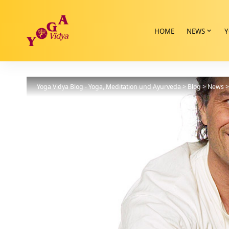
HOME
NEWS
Y
Yoga Vidya Blog - Yoga, Meditation und Ayurveda
>
Blog
>
News