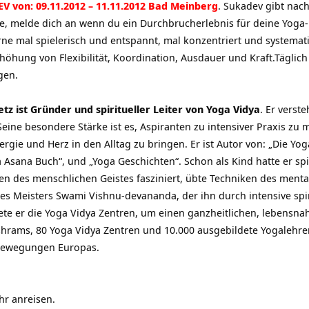
V von: 09.11.2012 – 11.11.2012 Bad Meinberg
. Sukadev gibt nach
te, melde dich an wenn du ein Durchbrucherlebnis für deine Yoga-P
rne mal spielerisch und entspannt, mal konzentriert und systemati
höhung von Flexibilität, Koordination, Ausdauer und Kraft.Täglic
gen.
tz ist Gründer und spiritueller Leiter von Yoga Vidya
. Er verst
ine besondere Stärke ist es, Aspiranten zu intensiver Praxis zu 
gie und Herz in den Alltag zu bringen. Er ist Autor von: „Die Yo
 Asana Buch“, und „Yoga Geschichten“. Schon als Kind hatte er spi
en des menschlichen Geistes fasziniert, übte Techniken des menta
nes Meisters Swami Vishnu-devananda, der ihn durch intensive spir
ete er die Yoga Vidya Zentren, um einen ganzheitlichen, lebensna
shrams, 80 Yoga Vidya Zentren und 10.000 ausgebildete Yogalehr
 Bewegungen Europas.
hr anreisen.