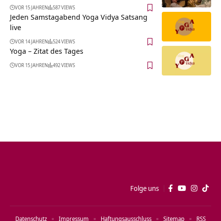
VOR 15 JAHREN
587 VIEWS
Jeden Samstagabend Yoga Vidya Satsang
live
VOR 14 JAHREN
524 VIEWS
Yoga – Zitat des Tages
VOR 15 JAHREN
492 VIEWS
Folge uns
Datenschutz
Impressum
Haftungsausschluss
Sitemap
RSS