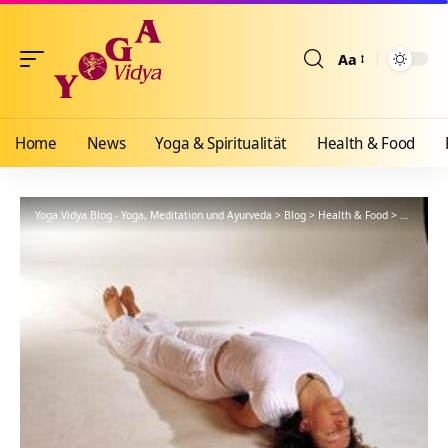
Aa
Größenänderun
Home
News
Yoga & Spiritualität
Health & Food
Yoga Vidya Blog - Yoga, Meditation und Ayurveda
>
Blog
>
Health & Food
>
Yogathera